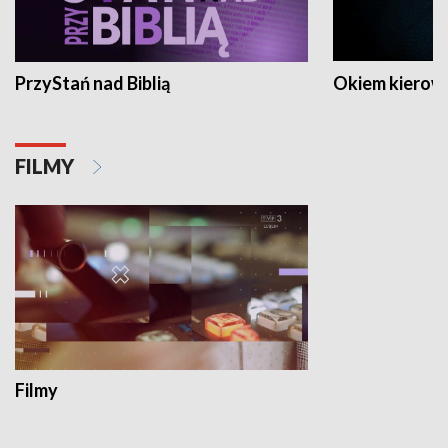
PrzyStań nad Biblią
Okiem kierow
FILMY
Filmy