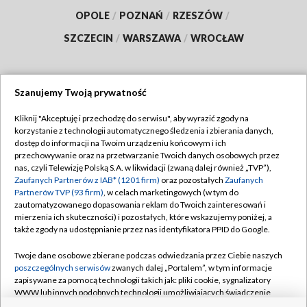
OPOLE
/
POZNAŃ
/
RZESZÓW
/
SZCZECIN
/
WARSZAWA
/
WROCŁAW
Szanujemy Twoją prywatność
Dołącz do nas:
Kliknij "Akceptuję i przechodzę do serwisu", aby wyrazić zgody na
korzystanie z technologii automatycznego śledzenia i zbierania danych,
TVP
dostęp do informacji na Twoim urządzeniu końcowym i ich
Abonament TVP
przechowywanie oraz na przetwarzanie Twoich danych osobowych przez
Regulamin TVP
nas, czyli Telewizję Polską S.A. w likwidacji (zwaną dalej również „TVP”),
Emisja w TVP
Polityka prywatności
Zaufanych Partnerów z IAB* (1201 firm)
oraz pozostałych
Zaufanych
Partnerów TVP (93 firm)
, w celach marketingowych (w tym do
Centrum informacji TVP
Moje zgody
zautomatyzowanego dopasowania reklam do Twoich zainteresowań i
mierzenia ich skuteczności) i pozostałych, które wskazujemy poniżej, a
Naziemna Telewizja Cyfrowa
Pomoc
także zgody na udostępnianie przez nas identyfikatora PPID do Google.
Sklep TVP
Biuro reklamy
Twoje dane osobowe zbierane podczas odwiedzania przez Ciebie naszych
Rada Programowa
Kontakt
poszczególnych serwisów
zwanych dalej „Portalem”, w tym informacje
zapisywane za pomocą technologii takich jak: pliki cookie, sygnalizatory
System NOS
WWW lub innych podobnych technologii umożliwiających świadczenie
dopasowanych i bezpiecznych usług, personalizację treści oraz reklam,