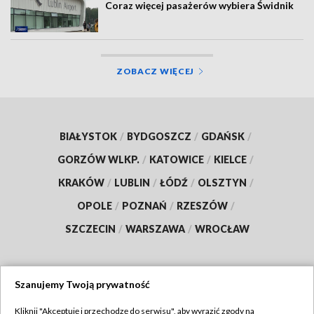
Coraz więcej pasażerów wybiera Świdnik
ZOBACZ WIĘCEJ
BIAŁYSTOK
/
BYDGOSZCZ
/
GDAŃSK
/
GORZÓW WLKP.
/
KATOWICE
/
KIELCE
/
KRAKÓW
/
LUBLIN
/
ŁÓDŹ
/
OLSZTYN
/
OPOLE
/
POZNAŃ
/
RZESZÓW
/
SZCZECIN
/
WARSZAWA
/
WROCŁAW
Szanujemy Twoją prywatność
Dołącz do nas:
Kliknij "Akceptuję i przechodzę do serwisu", aby wyrazić zgody na