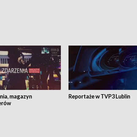
nia, magazyn
Reportaże w TVP3 Lublin
erów