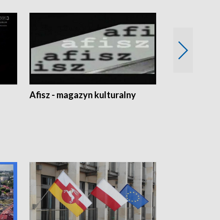
Afisz - magazyn kulturalny
Zobacz, co s