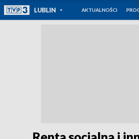
POWRÓT DO
LUBLIN
AKTUALNOŚCI
PRO
TVP REGIONY
Renta socjalna i i