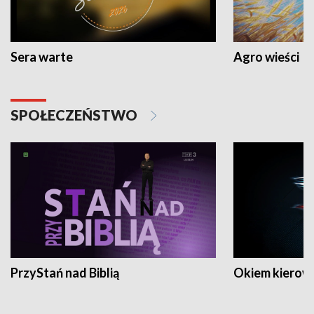
Sera warte
Agro wieści
SPOŁECZEŃSTWO
PrzyStań nad Biblią
Okiem kierow