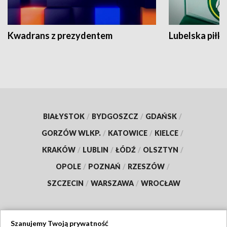
Kwadrans z prezydentem
Lubelska piłk
BIAŁYSTOK
/
BYDGOSZCZ
/
GDAŃSK
/
GORZÓW WLKP.
/
KATOWICE
/
KIELCE
/
KRAKÓW
/
LUBLIN
/
ŁÓDŹ
/
OLSZTYN
/
OPOLE
/
POZNAŃ
/
RZESZÓW
/
SZCZECIN
/
WARSZAWA
/
WROCŁAW
Szanujemy Twoją prywatność