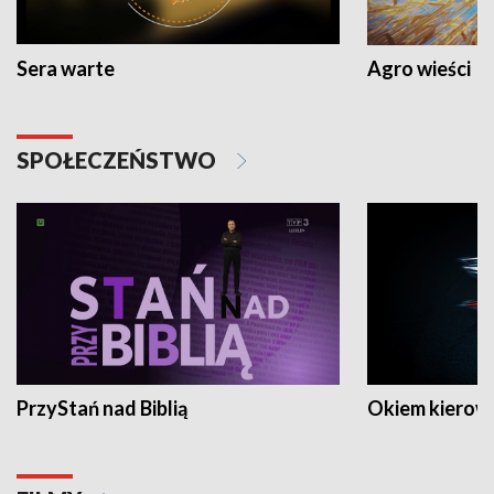
Sera warte
Agro wieści
SPOŁECZEŃSTWO
PrzyStań nad Biblią
Okiem kierow