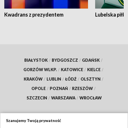
Kwadrans z prezydentem
Lubelska piłk
BIAŁYSTOK
/
BYDGOSZCZ
/
GDAŃSK
/
GORZÓW WLKP.
/
KATOWICE
/
KIELCE
/
KRAKÓW
/
LUBLIN
/
ŁÓDŹ
/
OLSZTYN
/
OPOLE
/
POZNAŃ
/
RZESZÓW
/
SZCZECIN
/
WARSZAWA
/
WROCŁAW
Szanujemy Twoją prywatność
Dołącz do nas: