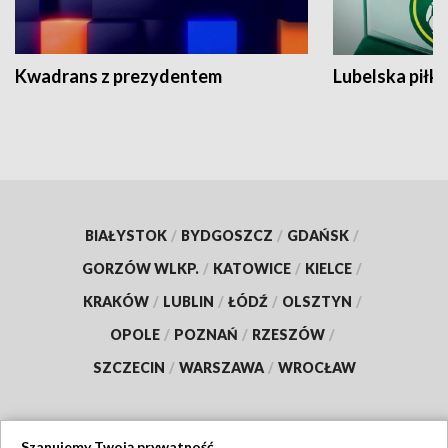
Kwadrans z prezydentem
Lubelska piłk
BIAŁYSTOK
/
BYDGOSZCZ
/
GDAŃSK
/
GORZÓW WLKP.
/
KATOWICE
/
KIELCE
/
KRAKÓW
/
LUBLIN
/
ŁÓDŹ
/
OLSZTYN
/
OPOLE
/
POZNAŃ
/
RZESZÓW
/
SZCZECIN
/
WARSZAWA
/
WROCŁAW
Szanujemy Twoją prywatność