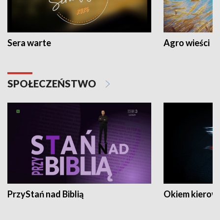
Sera warte
Agro wieści
SPOŁECZEŃSTWO
PrzyStań nad Biblią
Okiem kierow