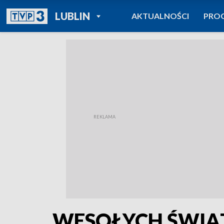
POWRÓT DO
LUBLIN
AKTUALNOŚCI
PRO
TVP REGIONY
WESOŁYCH ŚWIĄ