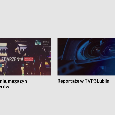
nia, magazyn
Reportaże w TVP3 Lublin
erów