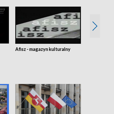
Afisz - magazyn kulturalny
Zobacz, co s