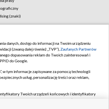
la prasy
tograficzny
sing (znaki)
klamy
Kontakt
rania danych, dostęp do informacji na Twoim urządzeniu
idacji (zwaną dalej również „TVP”),
Zaufanych Partnerów
anego dopasowania reklam do Twoich zainteresowań i
a PPID do Google.
”, w tym informacje zapisywane za pomocą technologii
zpiecznych usług, personalizację treści oraz reklam,
identyfikatory Twoich urządzeń końcowych i identyfikatory
P,
Zaufanych Partnerów z IAB
oraz pozostałych
Zaufanych
 wyboru podstawowych reklam, wyboru spersonalizowanych