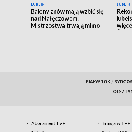
LUBLIN
LUBLIN
Balony znów mają wzbić się
Rekor
nad Nałęczowem.
lubel
Mistrzostwa trwają mimo
więce
kaprysów pogody
Świdn
BIAŁYSTOK
/
BYDGO
OLSZTY
Abonament TVP
Emisja w TVP