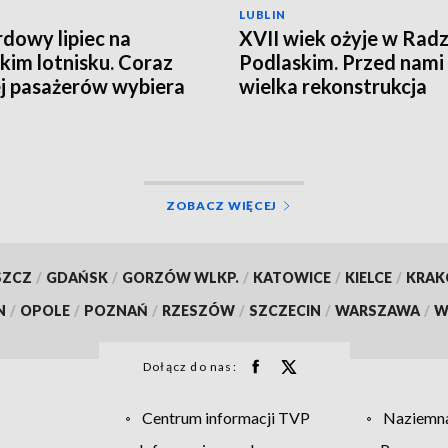
LUBLIN
dowy lipiec na
XVII wiek ożyje w Rad
skim lotnisku. Coraz
Podlaskim. Przed nami
j pasażerów wybiera
wielka rekonstrukcja
ik
historyczna
ZOBACZ WIĘCEJ
SZCZ
/
GDAŃSK
/
GORZÓW WLKP.
/
KATOWICE
/
KIELCE
/
KRA
N
/
OPOLE
/
POZNAŃ
/
RZESZÓW
/
SZCZECIN
/
WARSZAWA
/
W
Dołącz do nas:
Centrum informacji TVP
Naziemna