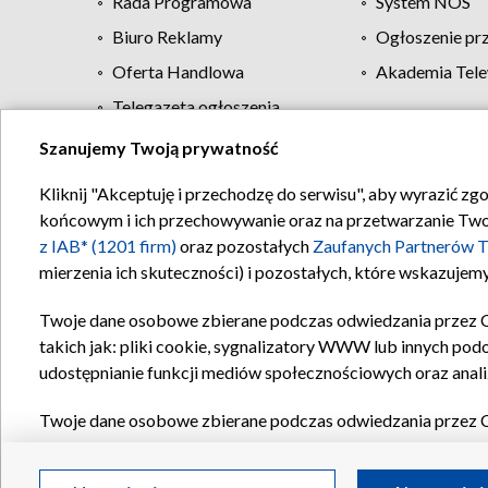
Rada Programowa
System NOS
Biuro Reklamy
Ogłoszenie pr
Oferta Handlowa
Akademia Tele
Telegazeta ogłoszenia
Szanujemy Twoją prywatność
Regulamin TVP
Kliknij "Akceptuję i przechodzę do serwisu", aby wyrazić zg
końcowym i ich przechowywanie oraz na przetwarzanie Twoich
z IAB* (1201 firm)
oraz pozostałych
Zaufanych Partnerów T
mierzenia ich skuteczności) i pozostałych, które wskazujemy
Twoje dane osobowe zbierane podczas odwiedzania przez 
takich jak: pliki cookie, sygnalizatory WWW lub innych pod
udostępnianie funkcji mediów społecznościowych oraz anali
Twoje dane osobowe zbierane podczas odwiedzania przez 
plików cookie, informacje o Twoich wyszukiwaniach w serwi
Partnerów TVP
dla realizacji następujących celów i funkc