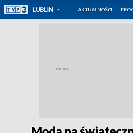
POWRÓT DO
LUBLIN
AKTUALNOŚCI
PRO
TVP REGIONY
Moda na świątecz