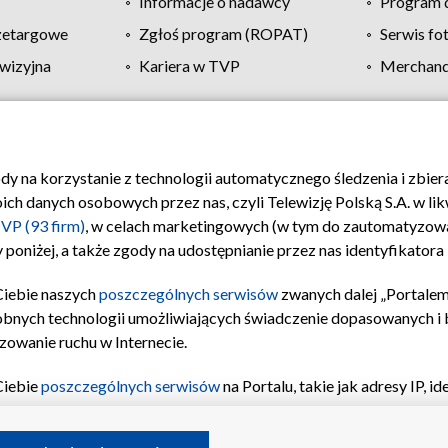
Informacje o nadawcy
Program d
zetargowe
Zgłoś program (ROPAT)
Serwis fo
wizyjna
Kariera w TVP
Merchandi
Polityka prywatności
Moje zgody
Pomoc
Biuro re
ody na korzystanie z technologii automatycznego śledzenia i zbie
 danych osobowych przez nas, czyli Telewizję Polską S.A. w likw
VP (93 firm)
, w celach marketingowych (w tym do zautomatyzow
 poniżej, a także zgody na udostępnianie przez nas identyfikator
Ciebie naszych
poszczególnych serwisów
zwanych dalej „Portalem
obnych technologii umożliwiających świadczenie dopasowanych i be
zowanie ruchu w Internecie.
Ciebie
poszczególnych serwisów
na Portalu, takie jak adresy IP, 
sach Portalu czy historia odwiedzin będą przetwarzane przez TV
ji: przechowywania informacji na urządzeniu lub dostęp do nich,
©2026 Telewizja Polska S.A. w likwidacji