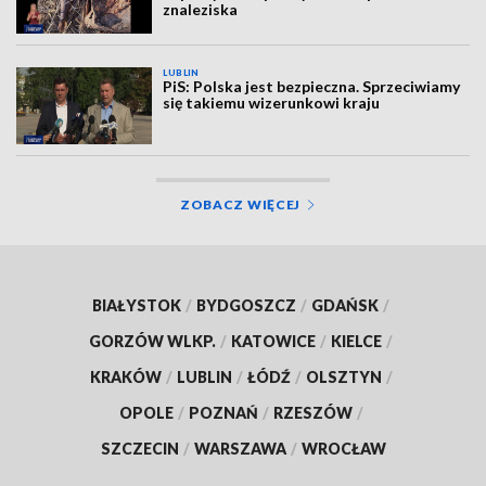
znaleziska
LUBLIN
PiS: Polska jest bezpieczna. Sprzeciwiamy
się takiemu wizerunkowi kraju
ZOBACZ WIĘCEJ
BIAŁYSTOK
/
BYDGOSZCZ
/
GDAŃSK
/
GORZÓW WLKP.
/
KATOWICE
/
KIELCE
/
KRAKÓW
/
LUBLIN
/
ŁÓDŹ
/
OLSZTYN
/
OPOLE
/
POZNAŃ
/
RZESZÓW
/
SZCZECIN
/
WARSZAWA
/
WROCŁAW