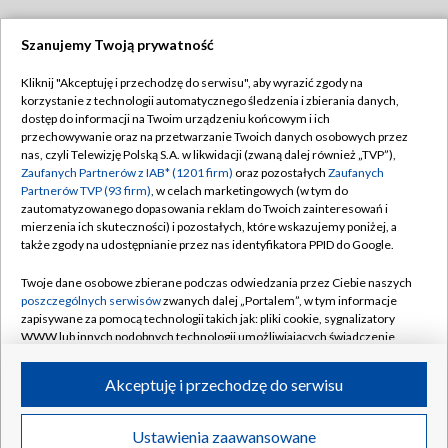
Szanujemy Twoją prywatność
Dołącz do nas:
Kliknij "Akceptuję i przechodzę do serwisu", aby wyrazić zgody na
korzystanie z technologii automatycznego śledzenia i zbierania danych,
TVP
dostęp do informacji na Twoim urządzeniu końcowym i ich
Abonament TVP
przechowywanie oraz na przetwarzanie Twoich danych osobowych przez
Regulamin TVP
nas, czyli Telewizję Polską S.A. w likwidacji (zwaną dalej również „TVP”),
Emisja w TVP
Polityka prywatności
Zaufanych Partnerów z IAB* (1201 firm)
oraz pozostałych
Zaufanych
Partnerów TVP (93 firm)
, w celach marketingowych (w tym do
Centrum informacji TVP
Moje zgody
zautomatyzowanego dopasowania reklam do Twoich zainteresowań i
mierzenia ich skuteczności) i pozostałych, które wskazujemy poniżej, a
Naziemna Telewizja Cyfrowa
Pomoc
także zgody na udostępnianie przez nas identyfikatora PPID do Google.
Sklep TVP
Biuro reklamy
Twoje dane osobowe zbierane podczas odwiedzania przez Ciebie naszych
Rada Programowa
Kontakt
poszczególnych serwisów
zwanych dalej „Portalem”, w tym informacje
zapisywane za pomocą technologii takich jak: pliki cookie, sygnalizatory
System NOS
WWW lub innych podobnych technologii umożliwiających świadczenie
dopasowanych i bezpiecznych usług, personalizację treści oraz reklam,
Informacje o nadawcy
Kanały
udostępnianie funkcji mediów społecznościowych oraz analizowanie
Akceptuję i przechodzę do serwisu
ruchu w Internecie.
Program dla prasy
©2026 Telewizja Polska S.A. w likwidacji
Biuro Reklamy
Twoje dane osobowe zbierane podczas odwiedzania przez Ciebie
Ustawienia zaawansowane
poszczególnych serwisów
na Portalu, takie jak adresy IP, identyfikatory