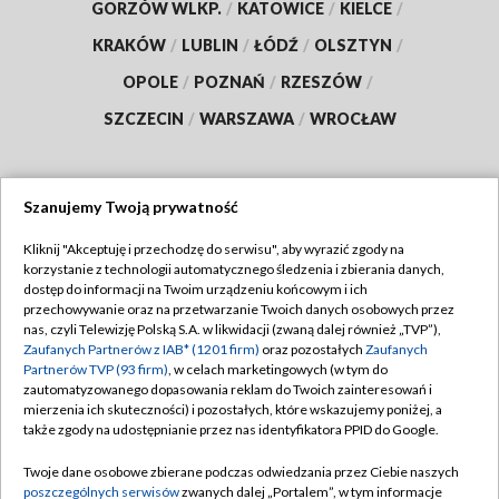
GORZÓW WLKP.
/
KATOWICE
/
KIELCE
/
KRAKÓW
/
LUBLIN
/
ŁÓDŹ
/
OLSZTYN
/
OPOLE
/
POZNAŃ
/
RZESZÓW
/
SZCZECIN
/
WARSZAWA
/
WROCŁAW
Szanujemy Twoją prywatność
Dołącz do nas:
Kliknij "Akceptuję i przechodzę do serwisu", aby wyrazić zgody na
korzystanie z technologii automatycznego śledzenia i zbierania danych,
TVP
dostęp do informacji na Twoim urządzeniu końcowym i ich
Abonament TVP
przechowywanie oraz na przetwarzanie Twoich danych osobowych przez
Regulamin TVP
nas, czyli Telewizję Polską S.A. w likwidacji (zwaną dalej również „TVP”),
Emisja w TVP
Polityka prywatności
Zaufanych Partnerów z IAB* (1201 firm)
oraz pozostałych
Zaufanych
Partnerów TVP (93 firm)
, w celach marketingowych (w tym do
Centrum informacji TVP
Moje zgody
zautomatyzowanego dopasowania reklam do Twoich zainteresowań i
mierzenia ich skuteczności) i pozostałych, które wskazujemy poniżej, a
Naziemna Telewizja Cyfrowa
Pomoc
także zgody na udostępnianie przez nas identyfikatora PPID do Google.
Sklep TVP
Biuro reklamy
Twoje dane osobowe zbierane podczas odwiedzania przez Ciebie naszych
Rada Programowa
Kontakt
poszczególnych serwisów
zwanych dalej „Portalem”, w tym informacje