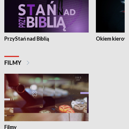
PrzyStań nad Biblią
Okiem kierow
FILMY
Filmy