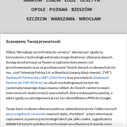
KRAKÓW
/
LUBLIN
/
ŁÓDŹ
/
OLSZTYN
/
OPOLE
/
POZNAŃ
/
RZESZÓW
/
SZCZECIN
/
WARSZAWA
/
WROCŁAW
Szanujemy Twoją prywatność
Dołącz do nas:
Kliknij "Akceptuję i przechodzę do serwisu", aby wyrazić zgody na
korzystanie z technologii automatycznego śledzenia i zbierania danych,
TVP
dostęp do informacji na Twoim urządzeniu końcowym i ich
Abonament TVP
przechowywanie oraz na przetwarzanie Twoich danych osobowych przez
Regulamin TVP
nas, czyli Telewizję Polską S.A. w likwidacji (zwaną dalej również „TVP”),
Emisja w TVP
Polityka prywatności
Zaufanych Partnerów z IAB* (1201 firm)
oraz pozostałych
Zaufanych
Partnerów TVP (93 firm)
, w celach marketingowych (w tym do
Centrum informacji TVP
Moje zgody
zautomatyzowanego dopasowania reklam do Twoich zainteresowań i
mierzenia ich skuteczności) i pozostałych, które wskazujemy poniżej, a
Naziemna Telewizja Cyfrowa
Pomoc
także zgody na udostępnianie przez nas identyfikatora PPID do Google.
Sklep TVP
Biuro reklamy
Twoje dane osobowe zbierane podczas odwiedzania przez Ciebie naszych
Rada Programowa
Kontakt
poszczególnych serwisów
zwanych dalej „Portalem”, w tym informacje
zapisywane za pomocą technologii takich jak: pliki cookie, sygnalizatory
System NOS
WWW lub innych podobnych technologii umożliwiających świadczenie