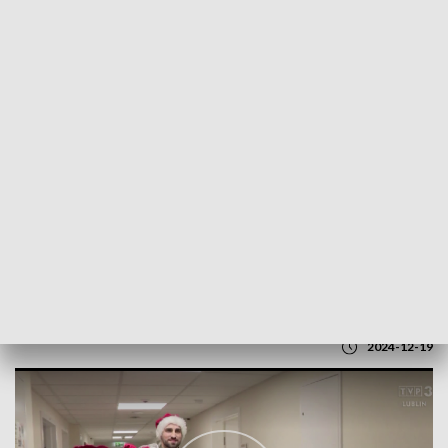
POWRÓT DO
LUBLIN
TVP REGIONY
Lubelscy leśnicy dla małych pacjentów
2024-12-19