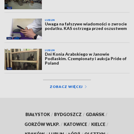
LUBLIN
Uwaga na fałszywe wiadomości o zwrocie
podatku. KAS ostrzega przed oszustwem
LUBLIN
Dni Konia Arabskiego w Janowie
Podlaskim. Czempionaty i aukcja Pride of
Poland
ZOBACZ WIĘCEJ
BIAŁYSTOK
/
BYDGOSZCZ
/
GDAŃSK
/
GORZÓW WLKP.
/
KATOWICE
/
KIELCE
/