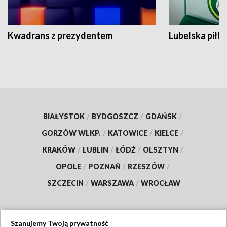
Kwadrans z prezydentem
Lubelska piłk
BIAŁYSTOK
/
BYDGOSZCZ
/
GDAŃSK
/
GORZÓW WLKP.
/
KATOWICE
/
KIELCE
/
KRAKÓW
/
LUBLIN
/
ŁÓDŹ
/
OLSZTYN
/
OPOLE
/
POZNAŃ
/
RZESZÓW
/
SZCZECIN
/
WARSZAWA
/
WROCŁAW
Szanujemy Twoją prywatność