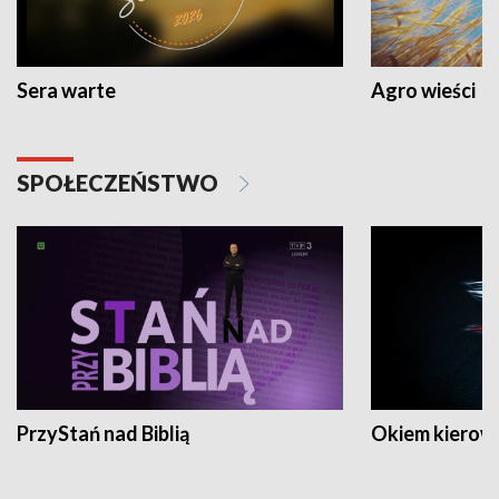
Sera warte
Agro wieści
SPOŁECZEŃSTWO
PrzyStań nad Biblią
Okiem kierow