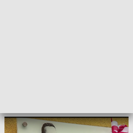
POWRÓT DO
LUBLIN
TVP REGIONY
W Lublinie odsłonięto tablicę pamięci
nestora polskiego pszczelarstwa
2024-12-17