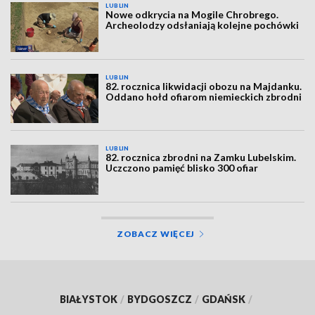
LUBLIN
Nowe odkrycia na Mogile Chrobrego.
Archeolodzy odsłaniają kolejne pochówki
LUBLIN
82. rocznica likwidacji obozu na Majdanku.
Oddano hołd ofiarom niemieckich zbrodni
LUBLIN
82. rocznica zbrodni na Zamku Lubelskim.
Uczczono pamięć blisko 300 ofiar
ZOBACZ WIĘCEJ
BIAŁYSTOK
/
BYDGOSZCZ
/
GDAŃSK
/