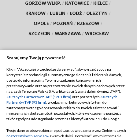
GORZÓW WLKP.
/
KATOWICE
/
KIELCE
/
KRAKÓW
/
LUBLIN
/
ŁÓDŹ
/
OLSZTYN
/
OPOLE
/
POZNAŃ
/
RZESZÓW
/
SZCZECIN
/
WARSZAWA
/
WROCŁAW
Szanujemy Twoją prywatność
Dołącz do nas:
Kliknij "Akceptuję i przechodzę do serwisu", aby wyrazić zgody na
korzystanie z technologii automatycznego śledzenia i zbierania danych,
TVP
dostęp do informacji na Twoim urządzeniu końcowym i ich
Abonament TVP
przechowywanie oraz na przetwarzanie Twoich danych osobowych przez
Regulamin TVP
nas, czyli Telewizję Polską S.A. w likwidacji (zwaną dalej również „TVP”),
Emisja w TVP
Polityka prywatności
Zaufanych Partnerów z IAB* (1201 firm)
oraz pozostałych
Zaufanych
Partnerów TVP (93 firm)
, w celach marketingowych (w tym do
Centrum informacji TVP
Moje zgody
zautomatyzowanego dopasowania reklam do Twoich zainteresowań i
mierzenia ich skuteczności) i pozostałych, które wskazujemy poniżej, a
Naziemna Telewizja Cyfrowa
Pomoc
także zgody na udostępnianie przez nas identyfikatora PPID do Google.
Sklep TVP
Biuro reklamy
Twoje dane osobowe zbierane podczas odwiedzania przez Ciebie naszych
Rada Programowa
Kontakt
poszczególnych serwisów
zwanych dalej „Portalem”, w tym informacje