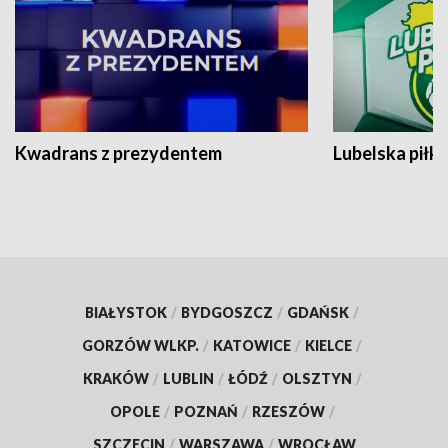
Kwadrans z prezydentem
Lubelska piłk
BIAŁYSTOK
/
BYDGOSZCZ
/
GDAŃSK
/
GORZÓW WLKP.
/
KATOWICE
/
KIELCE
/
KRAKÓW
/
LUBLIN
/
ŁÓDŹ
/
OLSZTYN
/
OPOLE
/
POZNAŃ
/
RZESZÓW
/
SZCZECIN
/
WARSZAWA
/
WROCŁAW