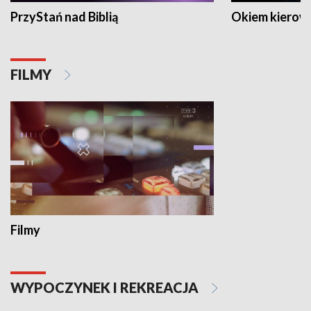
PrzyStań nad Biblią
Okiem kierow
FILMY
Filmy
WYPOCZYNEK I REKREACJA