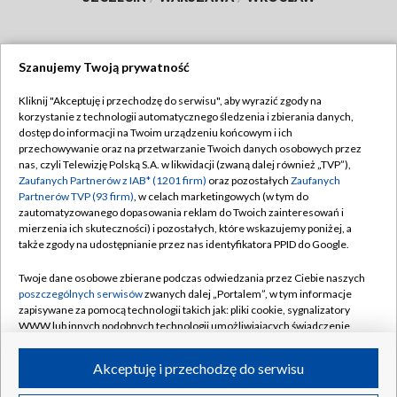
Szanujemy Twoją prywatność
Dołącz do nas:
Kliknij "Akceptuję i przechodzę do serwisu", aby wyrazić zgody na
korzystanie z technologii automatycznego śledzenia i zbierania danych,
TVP
dostęp do informacji na Twoim urządzeniu końcowym i ich
Abonament TVP
przechowywanie oraz na przetwarzanie Twoich danych osobowych przez
Regulamin TVP
nas, czyli Telewizję Polską S.A. w likwidacji (zwaną dalej również „TVP”),
Emisja w TVP
Polityka prywatności
Zaufanych Partnerów z IAB* (1201 firm)
oraz pozostałych
Zaufanych
Partnerów TVP (93 firm)
, w celach marketingowych (w tym do
Centrum informacji TVP
Moje zgody
zautomatyzowanego dopasowania reklam do Twoich zainteresowań i
mierzenia ich skuteczności) i pozostałych, które wskazujemy poniżej, a
Naziemna Telewizja Cyfrowa
Pomoc
także zgody na udostępnianie przez nas identyfikatora PPID do Google.
Sklep TVP
Biuro reklamy
Twoje dane osobowe zbierane podczas odwiedzania przez Ciebie naszych
Rada Programowa
Kontakt
poszczególnych serwisów
zwanych dalej „Portalem”, w tym informacje
zapisywane za pomocą technologii takich jak: pliki cookie, sygnalizatory
System NOS
WWW lub innych podobnych technologii umożliwiających świadczenie
dopasowanych i bezpiecznych usług, personalizację treści oraz reklam,
Informacje o nadawcy
Kanały
udostępnianie funkcji mediów społecznościowych oraz analizowanie
Akceptuję i przechodzę do serwisu
ruchu w Internecie.
Program dla prasy
©2026 Telewizja Polska S.A. w likwidacji