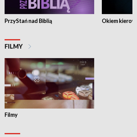
PrzyStań nad Biblią
Okiem kierow
FILMY
Filmy