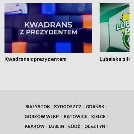
Kwadrans z prezydentem
Lubelska piłk
BIAŁYSTOK
/
BYDGOSZCZ
/
GDAŃSK
/
GORZÓW WLKP.
/
KATOWICE
/
KIELCE
/
KRAKÓW
/
LUBLIN
/
ŁÓDŹ
/
OLSZTYN
/