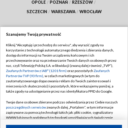
OPOLE
/
POZNAŃ
/
RZESZÓW
/
SZCZECIN
/
WARSZAWA
/
WROCŁAW
Szanujemy Twoją prywatność
Dołącz do nas:
Kliknij "Akceptuję i przechodzę do serwisu", aby wyrazić zgody na
korzystanie z technologii automatycznego śledzenia i zbierania danych,
TVP
dostęp do informacji na Twoim urządzeniu końcowym i ich
Abonament TVP
przechowywanie oraz na przetwarzanie Twoich danych osobowych przez
Regulamin TVP
nas, czyli Telewizję Polską S.A. w likwidacji (zwaną dalej również „TVP”),
Emisja w TVP
Polityka prywatności
Zaufanych Partnerów z IAB* (1201 firm)
oraz pozostałych
Zaufanych
Partnerów TVP (93 firm)
, w celach marketingowych (w tym do
Centrum informacji TVP
Moje zgody
zautomatyzowanego dopasowania reklam do Twoich zainteresowań i
mierzenia ich skuteczności) i pozostałych, które wskazujemy poniżej, a
Naziemna Telewizja Cyfrowa
Pomoc
także zgody na udostępnianie przez nas identyfikatora PPID do Google.
Sklep TVP
Biuro reklamy
Twoje dane osobowe zbierane podczas odwiedzania przez Ciebie naszych
Rada Programowa
Kontakt
poszczególnych serwisów
zwanych dalej „Portalem”, w tym informacje
zapisywane za pomocą technologii takich jak: pliki cookie, sygnalizatory
System NOS
WWW lub innych podobnych technologii umożliwiających świadczenie
dopasowanych i bezpiecznych usług, personalizację treści oraz reklam,
Informacje o nadawcy
Kanały
udostępnianie funkcji mediów społecznościowych oraz analizowanie