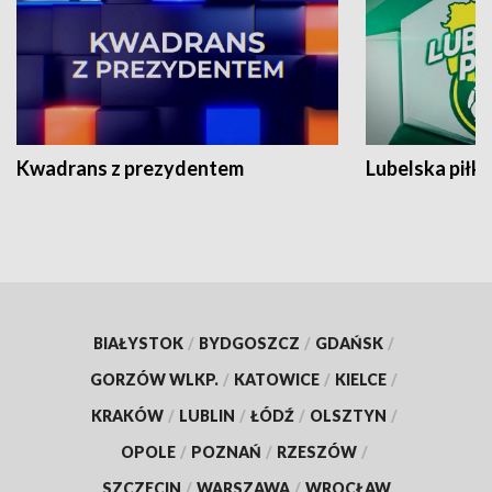
Kwadrans z prezydentem
Lubelska piłk
BIAŁYSTOK
/
BYDGOSZCZ
/
GDAŃSK
/
GORZÓW WLKP.
/
KATOWICE
/
KIELCE
/
KRAKÓW
/
LUBLIN
/
ŁÓDŹ
/
OLSZTYN
/
OPOLE
/
POZNAŃ
/
RZESZÓW
/
SZCZECIN
/
WARSZAWA
/
WROCŁAW