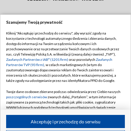
Szanujemy Twoją prywatność
Dołącz do nas:
Kliknij "Akceptuję i przechodzę do serwisu", aby wyrazić zgody na
korzystanie z technologii automatycznego śledzenia i zbierania danych,
TVP
dostęp do informacji na Twoim urządzeniu końcowym i ich
Abonament TVP
przechowywanie oraz na przetwarzanie Twoich danych osobowych przez
Regulamin TVP
nas, czyli Telewizję Polską S.A. w likwidacji (zwaną dalej również „TVP”),
Emisja w TVP
Polityka prywatności
Zaufanych Partnerów z IAB* (1201 firm)
oraz pozostałych
Zaufanych
Partnerów TVP (93 firm)
, w celach marketingowych (w tym do
Centrum informacji TVP
Moje zgody
zautomatyzowanego dopasowania reklam do Twoich zainteresowań i
mierzenia ich skuteczności) i pozostałych, które wskazujemy poniżej, a
Naziemna Telewizja Cyfrowa
Pomoc
także zgody na udostępnianie przez nas identyfikatora PPID do Google.
Sklep TVP
Biuro reklamy
Twoje dane osobowe zbierane podczas odwiedzania przez Ciebie naszych
Rada Programowa
Kontakt
poszczególnych serwisów
zwanych dalej „Portalem”, w tym informacje
zapisywane za pomocą technologii takich jak: pliki cookie, sygnalizatory
System NOS
WWW lub innych podobnych technologii umożliwiających świadczenie
dopasowanych i bezpiecznych usług, personalizację treści oraz reklam,
Informacje o nadawcy
Kanały
udostępnianie funkcji mediów społecznościowych oraz analizowanie
Akceptuję i przechodzę do serwisu
ruchu w Internecie.
Program dla prasy
©2026 Telewizja Polska S.A. w likwidacji