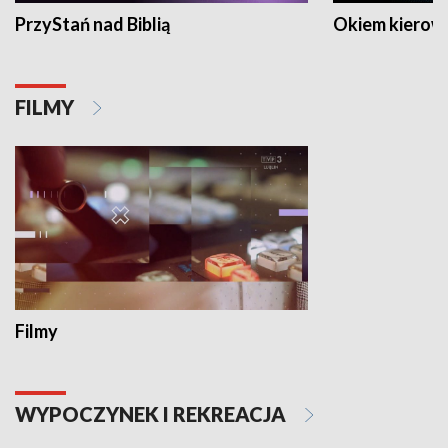
PrzyStań nad Biblią
Okiem kierow
FILMY
Filmy
WYPOCZYNEK I REKREACJA