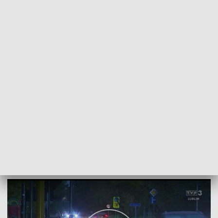
POWRÓT DO
LUBLIN
TVP REGIONY
Potrącenia na drogach
2024-12-11