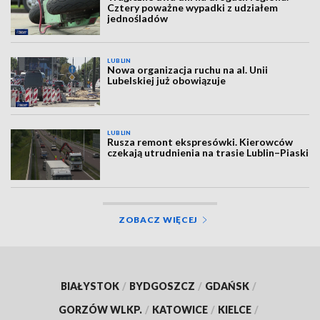
Cztery poważne wypadki z udziałem
jednośladów
LUBLIN
Nowa organizacja ruchu na al. Unii
Lubelskiej już obowiązuje
LUBLIN
Rusza remont ekspresówki. Kierowców
czekają utrudnienia na trasie Lublin–Piaski
ZOBACZ WIĘCEJ
BIAŁYSTOK
/
BYDGOSZCZ
/
GDAŃSK
/
GORZÓW WLKP.
/
KATOWICE
/
KIELCE
/