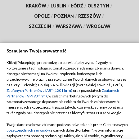
KRAKÓW
/
LUBLIN
/
ŁÓDŹ
/
OLSZTYN
/
OPOLE
/
POZNAŃ
/
RZESZÓW
/
SZCZECIN
/
WARSZAWA
/
WROCŁAW
Szanujemy Twoją prywatność
Dołącz do nas:
Kliknij "Akceptuję i przechodzę do serwisu", aby wyrazić zgody na
korzystanie z technologii automatycznego śledzenia i zbierania danych,
TVP
dostęp do informacji na Twoim urządzeniu końcowym i ich
Abonament TVP
przechowywanie oraz na przetwarzanie Twoich danych osobowych przez
Regulamin TVP
nas, czyli Telewizję Polską S.A. w likwidacji (zwaną dalej również „TVP”),
Emisja w TVP
Polityka prywatności
Zaufanych Partnerów z IAB* (1201 firm)
oraz pozostałych
Zaufanych
Partnerów TVP (93 firm)
, w celach marketingowych (w tym do
Centrum informacji TVP
Moje zgody
zautomatyzowanego dopasowania reklam do Twoich zainteresowań i
mierzenia ich skuteczności) i pozostałych, które wskazujemy poniżej, a
Naziemna Telewizja Cyfrowa
Pomoc
także zgody na udostępnianie przez nas identyfikatora PPID do Google.
Sklep TVP
Biuro reklamy
Twoje dane osobowe zbierane podczas odwiedzania przez Ciebie naszych
Rada Programowa
Kontakt
poszczególnych serwisów
zwanych dalej „Portalem”, w tym informacje
zapisywane za pomocą technologii takich jak: pliki cookie, sygnalizatory