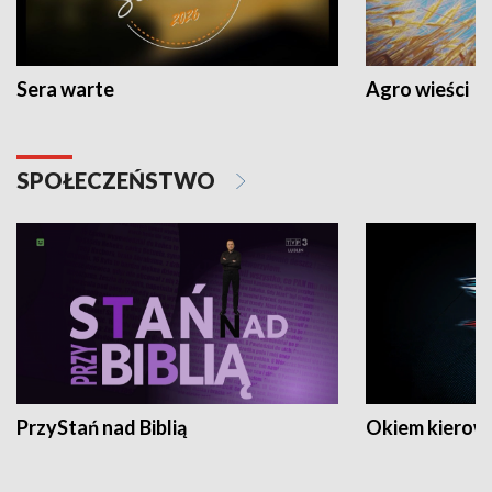
Sera warte
Agro wieści
SPOŁECZEŃSTWO
PrzyStań nad Biblią
Okiem kierow