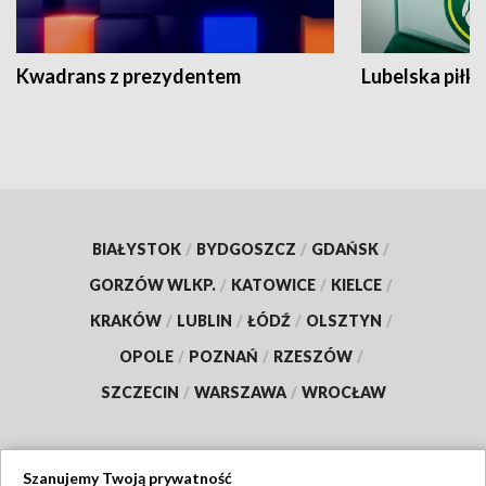
Kwadrans z prezydentem
Lubelska piłk
BIAŁYSTOK
/
BYDGOSZCZ
/
GDAŃSK
/
GORZÓW WLKP.
/
KATOWICE
/
KIELCE
/
KRAKÓW
/
LUBLIN
/
ŁÓDŹ
/
OLSZTYN
/
OPOLE
/
POZNAŃ
/
RZESZÓW
/
SZCZECIN
/
WARSZAWA
/
WROCŁAW
Szanujemy Twoją prywatność