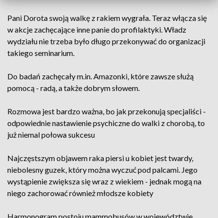
Pani Dorota swoją walkę z rakiem wygrała. Teraz włącza się
w akcje zachęcające inne panie do profilaktyki. Władz
wydziału nie trzeba było długo przekonywać do organizacji
takiego seminarium.
Do badań zachęcały m.in. Amazonki, które zawsze służą
pomocą - radą, a także dobrym słowem.
Rozmowa jest bardzo ważna, bo jak przekonują specjaliści -
odpowiednie nastawienie psychiczne do walki z chorobą, to
już niemal połowa sukcesu
Najczęstszym objawem raka piersi u kobiet jest twardy,
niebolesny guzek, który można wyczuć pod palcami. Jego
wystąpienie zwiększa się wraz z wiekiem - jednak mogą na
niego zachorować również młodsze kobiety
Harmonogram postoju mammobusów w województwie