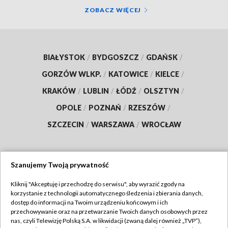
ZOBACZ WIĘCEJ
BIAŁYSTOK
/
BYDGOSZCZ
/
GDAŃSK
/
GORZÓW WLKP.
/
KATOWICE
/
KIELCE
/
KRAKÓW
/
LUBLIN
/
ŁÓDŹ
/
OLSZTYN
/
OPOLE
/
POZNAŃ
/
RZESZÓW
/
SZCZECIN
/
WARSZAWA
/
WROCŁAW
Szanujemy Twoją prywatność
Dołącz do nas:
Kliknij "Akceptuję i przechodzę do serwisu", aby wyrazić zgody na
korzystanie z technologii automatycznego śledzenia i zbierania danych,
TVP
dostęp do informacji na Twoim urządzeniu końcowym i ich
Abonament TVP
przechowywanie oraz na przetwarzanie Twoich danych osobowych przez
Regulamin TVP
nas, czyli Telewizję Polską S.A. w likwidacji (zwaną dalej również „TVP”),