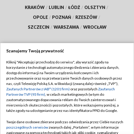
KRAKÓW
/
LUBLIN
/
ŁÓDŹ
/
OLSZTYN
/
OPOLE
/
POZNAŃ
/
RZESZÓW
/
SZCZECIN
/
WARSZAWA
/
WROCŁAW
Szanujemy Twoją prywatność
Dołącz do nas:
Kliknij "Akceptuję i przechodzę do serwisu", aby wyrazić zgody na
korzystanie z technologii automatycznego śledzenia i zbierania danych,
TVP
dostęp do informacji na Twoim urządzeniu końcowym i ich
Abonament TVP
przechowywanie oraz na przetwarzanie Twoich danych osobowych przez
Regulamin TVP
nas, czyli Telewizję Polską S.A. w likwidacji (zwaną dalej również „TVP”),
Emisja w TVP
Polityka prywatności
Zaufanych Partnerów z IAB* (1201 firm)
oraz pozostałych
Zaufanych
Partnerów TVP (93 firm)
, w celach marketingowych (w tym do
Centrum informacji TVP
Moje zgody
zautomatyzowanego dopasowania reklam do Twoich zainteresowań i
mierzenia ich skuteczności) i pozostałych, które wskazujemy poniżej, a
Naziemna Telewizja Cyfrowa
Pomoc
także zgody na udostępnianie przez nas identyfikatora PPID do Google.
Sklep TVP
Biuro reklamy
Twoje dane osobowe zbierane podczas odwiedzania przez Ciebie naszych
Rada Programowa
Kontakt
poszczególnych serwisów
zwanych dalej „Portalem”, w tym informacje
zapisywane za pomocą technologii takich jak: pliki cookie, sygnalizatory