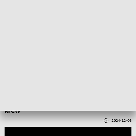
POWRÓT DO
LUBLIN
TVP REGIONY
Ponad 100 żołnierzy 2. Lubelskiej
Brygady Obrony Terytorialnej oddało
krew
2024-12-08