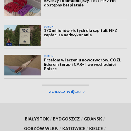
Szybszy i dokładniejszy. Test HPV HR
dostępny bezpłatnie
LUBLIN
170 milionów złotych dla szpitali. NFZ
zapłaci za nadwykonania
LUBLIN
Przełom w leczeniu nowotworów. COZL
liderem terapii CAR-T we wschodniej
Polsce
ZOBACZ WIĘCEJ
BIAŁYSTOK
/
BYDGOSZCZ
/
GDAŃSK
/
GORZÓW WLKP.
/
KATOWICE
/
KIELCE
/