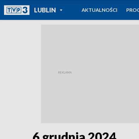
POWRÓT DO
LUBLIN
AKTUALNOŚCI
PRO
TVP REGIONY
6 grudnia 2024