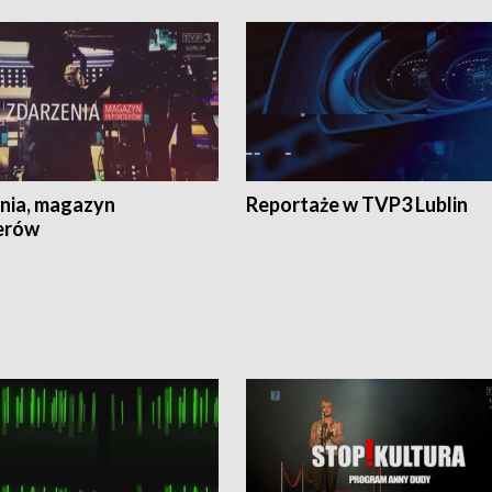
nia, magazyn
Reportaże w TVP3 Lublin
erów