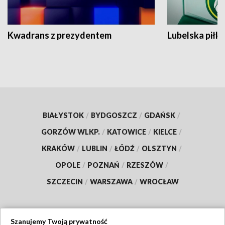
Kwadrans z prezydentem
Lubelska piłk
BIAŁYSTOK
/
BYDGOSZCZ
/
GDAŃSK
/
GORZÓW WLKP.
/
KATOWICE
/
KIELCE
/
KRAKÓW
/
LUBLIN
/
ŁÓDŹ
/
OLSZTYN
/
OPOLE
/
POZNAŃ
/
RZESZÓW
/
SZCZECIN
/
WARSZAWA
/
WROCŁAW
Szanujemy Twoją prywatność