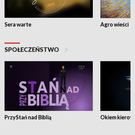
Sera warte
Agro wieści
SPOŁECZEŃSTWO
PrzyStań nad Biblią
Okiem kierow