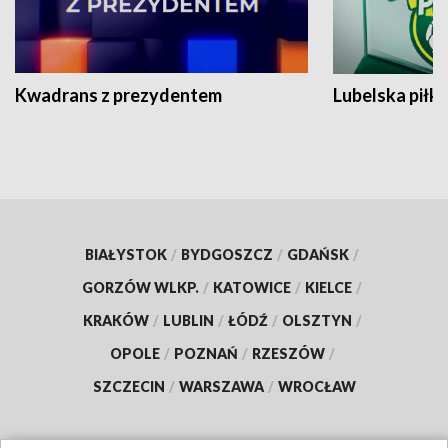
Kwadrans z prezydentem
Lubelska piłk
BIAŁYSTOK
/
BYDGOSZCZ
/
GDAŃSK
/
GORZÓW WLKP.
/
KATOWICE
/
KIELCE
/
KRAKÓW
/
LUBLIN
/
ŁÓDŹ
/
OLSZTYN
/
OPOLE
/
POZNAŃ
/
RZESZÓW
/
SZCZECIN
/
WARSZAWA
/
WROCŁAW