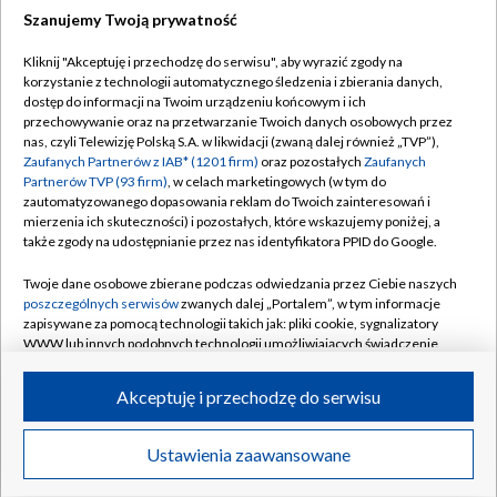
Szanujemy Twoją prywatność
Dołącz do nas:
Kliknij "Akceptuję i przechodzę do serwisu", aby wyrazić zgody na
korzystanie z technologii automatycznego śledzenia i zbierania danych,
TVP
dostęp do informacji na Twoim urządzeniu końcowym i ich
Abonament TVP
przechowywanie oraz na przetwarzanie Twoich danych osobowych przez
Regulamin TVP
nas, czyli Telewizję Polską S.A. w likwidacji (zwaną dalej również „TVP”),
Emisja w TVP
Polityka prywatności
Zaufanych Partnerów z IAB* (1201 firm)
oraz pozostałych
Zaufanych
Partnerów TVP (93 firm)
, w celach marketingowych (w tym do
Centrum informacji TVP
Moje zgody
zautomatyzowanego dopasowania reklam do Twoich zainteresowań i
mierzenia ich skuteczności) i pozostałych, które wskazujemy poniżej, a
Naziemna Telewizja Cyfrowa
Pomoc
także zgody na udostępnianie przez nas identyfikatora PPID do Google.
Sklep TVP
Biuro reklamy
Twoje dane osobowe zbierane podczas odwiedzania przez Ciebie naszych
Rada Programowa
Kontakt
poszczególnych serwisów
zwanych dalej „Portalem”, w tym informacje
zapisywane za pomocą technologii takich jak: pliki cookie, sygnalizatory
System NOS
WWW lub innych podobnych technologii umożliwiających świadczenie
dopasowanych i bezpiecznych usług, personalizację treści oraz reklam,
Informacje o nadawcy
Kanały
udostępnianie funkcji mediów społecznościowych oraz analizowanie
Akceptuję i przechodzę do serwisu
ruchu w Internecie.
Program dla prasy
©2026 Telewizja Polska S.A. w likwidacji
Biuro Reklamy
Twoje dane osobowe zbierane podczas odwiedzania przez Ciebie
Ustawienia zaawansowane
poszczególnych serwisów
na Portalu, takie jak adresy IP, identyfikatory
Ogłoszenie przetargowe
Twoich urządzeń końcowych i identyfikatory plików cookie, informacje o