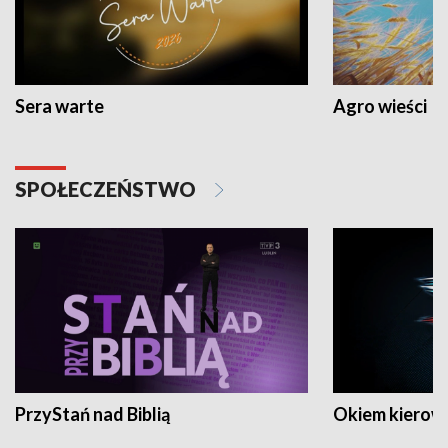
Sera warte
Agro wieści
SPOŁECZEŃSTWO
PrzyStań nad Biblią
Okiem kierow