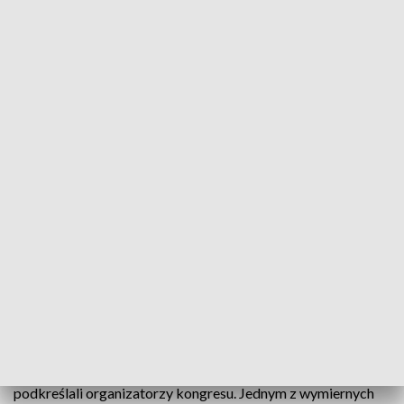
wid
Erasmus, to nie tylko program edukacyjny. To
program budowania zjednoczonej Europy. Mówią
naukowcy, którzy dyskutowali o tym jak uczelnie
wyższe integrują Stary Kontynent. Rozmawiali na
kongresie „Razem dla Europy, Razem dla Nauki”. To
kongres uczelni partnerskich KUL i miast
partnerskich Lublina.
Nauka jest spoiwem zrzeszającym państwa Europy -
podkreślali organizatorzy kongresu. Jednym z wymiernych