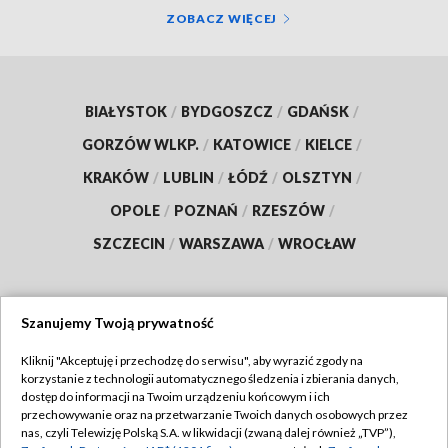
ZOBACZ WIĘCEJ
BIAŁYSTOK
/
BYDGOSZCZ
/
GDAŃSK
/
GORZÓW WLKP.
/
KATOWICE
/
KIELCE
/
KRAKÓW
/
LUBLIN
/
ŁÓDŹ
/
OLSZTYN
/
OPOLE
/
POZNAŃ
/
RZESZÓW
/
SZCZECIN
/
WARSZAWA
/
WROCŁAW
Szanujemy Twoją prywatność
Dołącz do nas:
Kliknij "Akceptuję i przechodzę do serwisu", aby wyrazić zgody na
korzystanie z technologii automatycznego śledzenia i zbierania danych,
TVP
dostęp do informacji na Twoim urządzeniu końcowym i ich
Abonament TVP
przechowywanie oraz na przetwarzanie Twoich danych osobowych przez
Regulamin TVP
nas, czyli Telewizję Polską S.A. w likwidacji (zwaną dalej również „TVP”),
Emisja w TVP