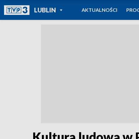
POWRÓT DO
LUBLIN
AKTUALNOŚCI
PRO
TVP REGIONY
Kultura ludowa w 