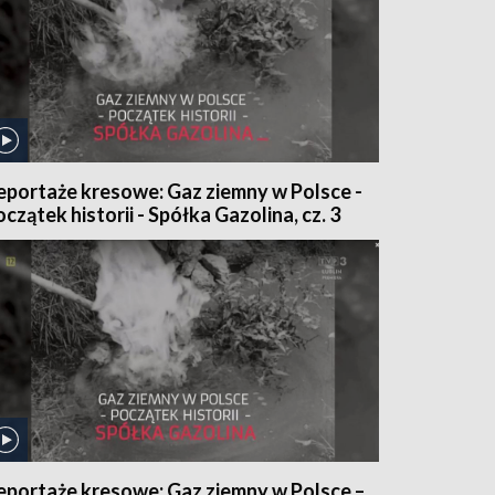
eportaże kresowe: Gaz ziemny w Polsce -
oczątek historii - Spółka Gazolina, cz. 3
eportaże kresowe: Gaz ziemny w Polsce –