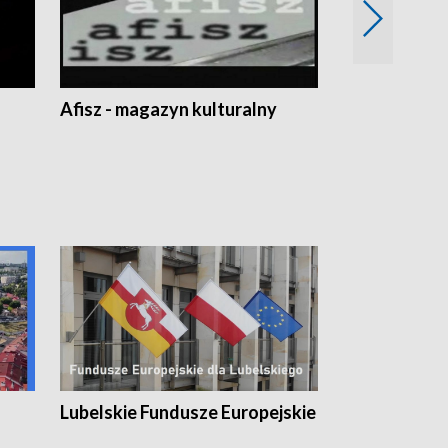
Afisz - magazyn kulturalny
Zobacz, co s
Lubelskie Fundusze Europejskie