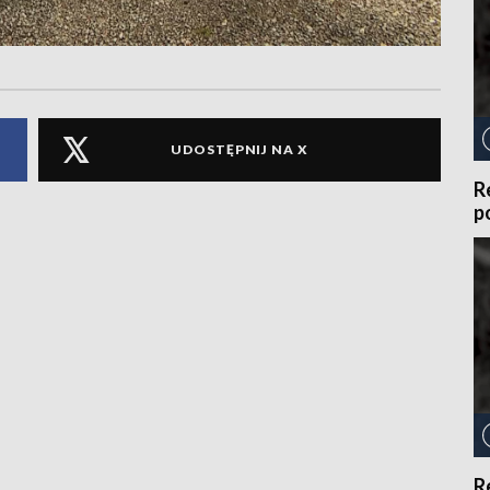
UDOSTĘPNIJ NA X
R
p
R