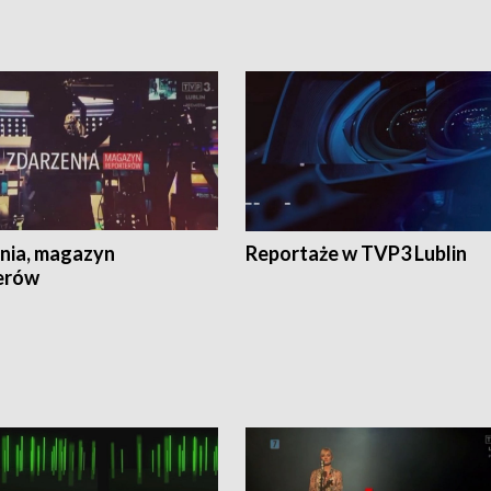
nia, magazyn
Reportaże w TVP3 Lublin
erów