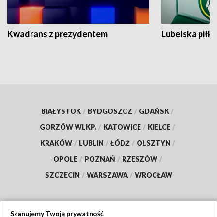
Kwadrans z prezydentem
Lubelska piłk
BIAŁYSTOK
/
BYDGOSZCZ
/
GDAŃSK
/
GORZÓW WLKP.
/
KATOWICE
/
KIELCE
/
KRAKÓW
/
LUBLIN
/
ŁÓDŹ
/
OLSZTYN
/
OPOLE
/
POZNAŃ
/
RZESZÓW
/
SZCZECIN
/
WARSZAWA
/
WROCŁAW
Szanujemy Twoją prywatność