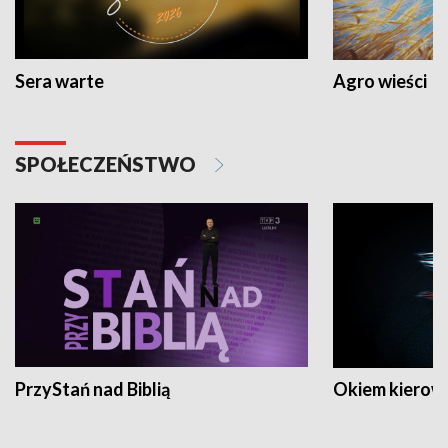
Sera warte
Agro wieści
SPOŁECZEŃSTWO
PrzyStań nad Biblią
Okiem kierow