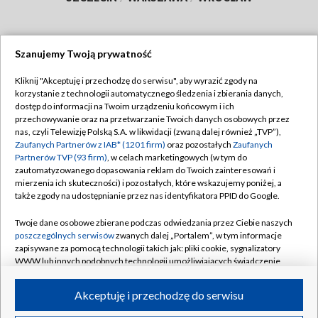
Szanujemy Twoją prywatność
Dołącz do nas:
Kliknij "Akceptuję i przechodzę do serwisu", aby wyrazić zgody na
korzystanie z technologii automatycznego śledzenia i zbierania danych,
TVP
dostęp do informacji na Twoim urządzeniu końcowym i ich
Abonament TVP
przechowywanie oraz na przetwarzanie Twoich danych osobowych przez
Regulamin TVP
nas, czyli Telewizję Polską S.A. w likwidacji (zwaną dalej również „TVP”),
Emisja w TVP
Polityka prywatności
Zaufanych Partnerów z IAB* (1201 firm)
oraz pozostałych
Zaufanych
Partnerów TVP (93 firm)
, w celach marketingowych (w tym do
Centrum informacji TVP
Moje zgody
zautomatyzowanego dopasowania reklam do Twoich zainteresowań i
mierzenia ich skuteczności) i pozostałych, które wskazujemy poniżej, a
Naziemna Telewizja Cyfrowa
Pomoc
także zgody na udostępnianie przez nas identyfikatora PPID do Google.
Sklep TVP
Biuro reklamy
Twoje dane osobowe zbierane podczas odwiedzania przez Ciebie naszych
Rada Programowa
Kontakt
poszczególnych serwisów
zwanych dalej „Portalem”, w tym informacje
zapisywane za pomocą technologii takich jak: pliki cookie, sygnalizatory
System NOS
WWW lub innych podobnych technologii umożliwiających świadczenie
dopasowanych i bezpiecznych usług, personalizację treści oraz reklam,
Informacje o nadawcy
Kanały
udostępnianie funkcji mediów społecznościowych oraz analizowanie
Akceptuję i przechodzę do serwisu
ruchu w Internecie.
Program dla prasy
©2026 Telewizja Polska S.A. w likwidacji