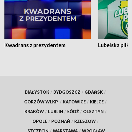
Kwadrans z prezydentem
Lubelska piłk
BIAŁYSTOK
/
BYDGOSZCZ
/
GDAŃSK
/
GORZÓW WLKP.
/
KATOWICE
/
KIELCE
/
KRAKÓW
/
LUBLIN
/
ŁÓDŹ
/
OLSZTYN
/
OPOLE
/
POZNAŃ
/
RZESZÓW
/
SZCZECIN
/
WARSZAWA
/
WROCŁAW