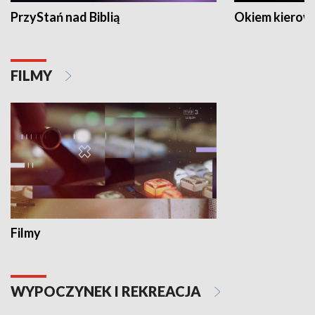
PrzyStań nad Biblią
Okiem kierow
FILMY
Filmy
WYPOCZYNEK I REKREACJA