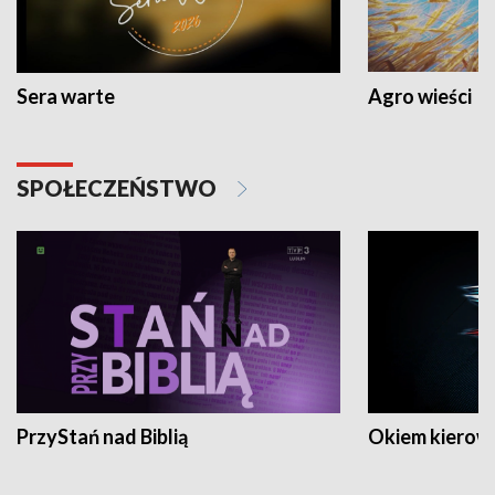
Sera warte
Agro wieści
SPOŁECZEŃSTWO
PrzyStań nad Biblią
Okiem kierow