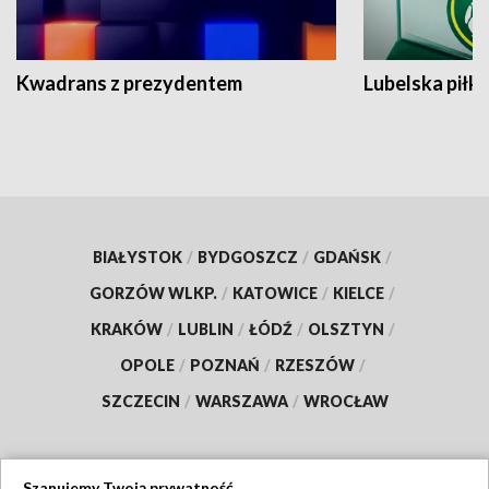
Kwadrans z prezydentem
Lubelska piłk
BIAŁYSTOK
/
BYDGOSZCZ
/
GDAŃSK
/
GORZÓW WLKP.
/
KATOWICE
/
KIELCE
/
KRAKÓW
/
LUBLIN
/
ŁÓDŹ
/
OLSZTYN
/
OPOLE
/
POZNAŃ
/
RZESZÓW
/
SZCZECIN
/
WARSZAWA
/
WROCŁAW
Szanujemy Twoją prywatność