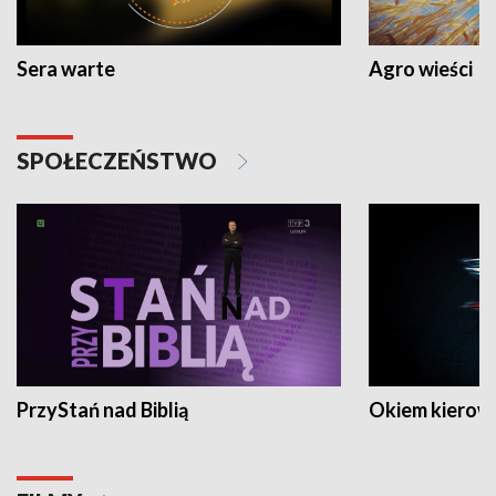
Sera warte
Agro wieści
SPOŁECZEŃSTWO
PrzyStań nad Biblią
Okiem kierow