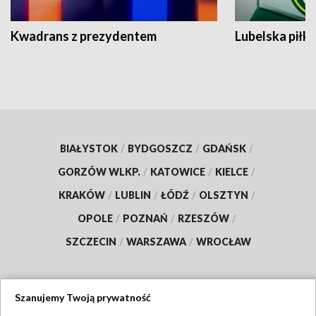
Kwadrans z prezydentem
Lubelska piłk
BIAŁYSTOK
/
BYDGOSZCZ
/
GDAŃSK
/
GORZÓW WLKP.
/
KATOWICE
/
KIELCE
/
KRAKÓW
/
LUBLIN
/
ŁÓDŹ
/
OLSZTYN
/
OPOLE
/
POZNAŃ
/
RZESZÓW
/
SZCZECIN
/
WARSZAWA
/
WROCŁAW
Szanujemy Twoją prywatność
Dołącz do nas: