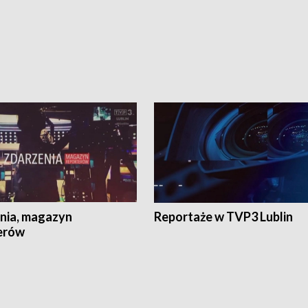
nia, magazyn
Reportaże w TVP3 Lublin
erów