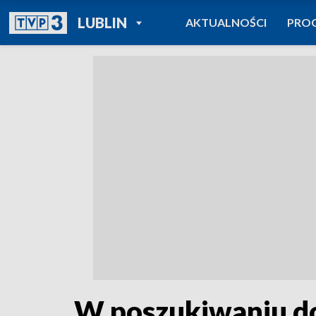
POWRÓT DO
LUBLIN
AKTUALNOŚCI
PRO
TVP REGIONY
W poszukiwaniu do