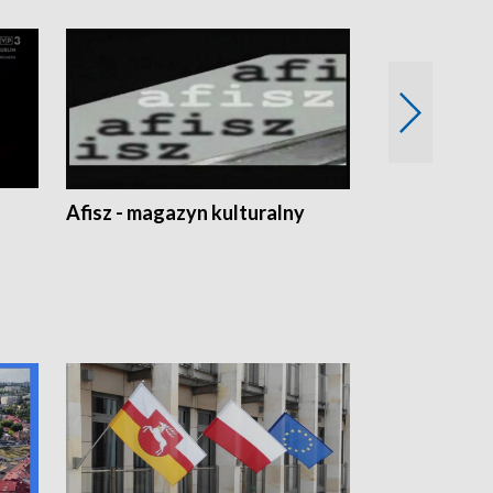
Afisz - magazyn kulturalny
Zobacz, co s