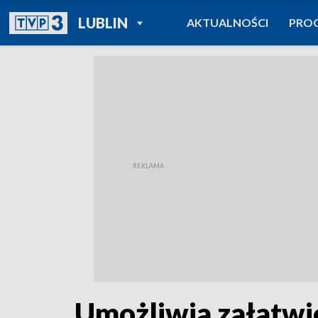
POWRÓT DO
LUBLIN
AKTUALNOŚCI
PRO
TVP REGIONY
Umożliwia załatwi