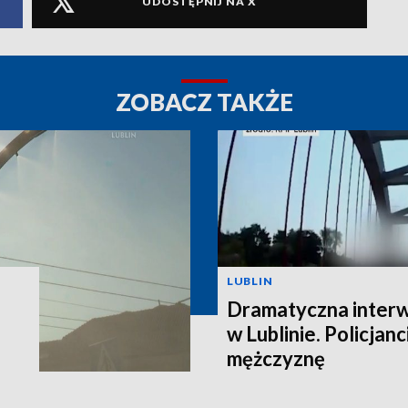
UDOSTĘPNIJ NA X
ZOBACZ TAKŻE
LUBLIN
Dramatyczna interw
w Lublinie. Policjanc
mężczyznę