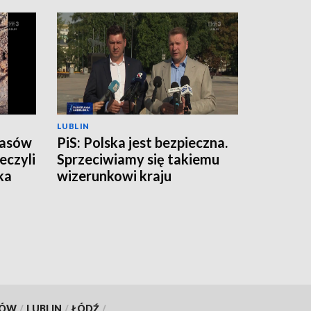
LUBLIN
zasów
PiS: Polska jest bezpieczna.
eczyli
Sprzeciwiamy się takiemu
ka
wizerunkowi kraju
KÓW
/
LUBLIN
/
ŁÓDŹ
/