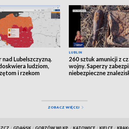
LUBLIN
 nad Lubelszczyzną.
260 sztuk amunicji z c
doskwiera ludziom,
wojny. Saperzy zabezpi
zętom i rzekom
niebezpieczne znalezis
ZOBACZ WIĘCEJ
SZCZ
/
GDAŃSK
/
GORZÓW WLKP.
/
KATOWICE
/
KIELCE
/
KRA