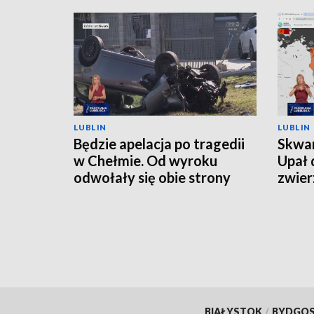
LUBLIN
LUBLIN
Będzie apelacja po tragedii
Skwar
w Chełmie. Od wyroku
Upał 
odwołały się obie strony
zwier
BIAŁYSTOK
/
BYDGO