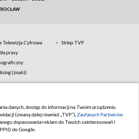
ROCŁAW
 Telewizja Cyfrowa
Sklep TVP
la prasy
tograficzny
sing (znaki)
klamy
Kontakt
rania danych, dostęp do informacji na Twoim urządzeniu
idacji (zwaną dalej również „TVP”),
Zaufanych Partnerów
anego dopasowania reklam do Twoich zainteresowań i
a PPID do Google.