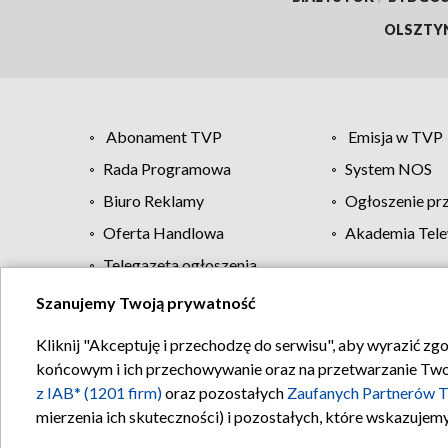
OLSZTY
Abonament TVP
Emisja w TVP
Rada Programowa
System NOS
Biuro Reklamy
Ogłoszenie pr
Oferta Handlowa
Akademia Tele
Telegazeta ogłoszenia
Szanujemy Twoją prywatność
Regulamin TVP
Kliknij "Akceptuję i przechodzę do serwisu", aby wyrazić zg
końcowym i ich przechowywanie oraz na przetwarzanie Twoich
z IAB* (1201 firm)
oraz pozostałych
Zaufanych Partnerów T
mierzenia ich skuteczności) i pozostałych, które wskazujemy