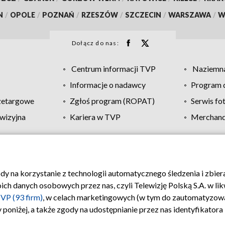
N
/
OPOLE
/
POZNAŃ
/
RZESZÓW
/
SZCZECIN
/
WARSZAWA
/
W
Dołącz do nas:
Centrum informacji TVP
Naziemna
Informacje o nadawcy
Program d
zetargowe
Zgłoś program (ROPAT)
Serwis fo
wizyjna
Kariera w TVP
Merchandi
Polityka prywatności
Moje zgody
Pomoc
Biuro re
ody na korzystanie z technologii automatycznego śledzenia i zbie
 danych osobowych przez nas, czyli Telewizję Polską S.A. w likw
VP (93 firm)
, w celach marketingowych (w tym do zautomatyzow
 poniżej, a także zgody na udostępnianie przez nas identyfikator