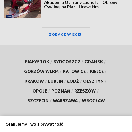
Akademia Ochrony Ludności i Obrony
Cywilnej na Placu Litewskim
ZOBACZ WIĘCEJ
BIAŁYSTOK
/
BYDGOSZCZ
/
GDAŃSK
/
GORZÓW WLKP.
/
KATOWICE
/
KIELCE
/
KRAKÓW
/
LUBLIN
/
ŁÓDŹ
/
OLSZTYN
/
OPOLE
/
POZNAŃ
/
RZESZÓW
/
SZCZECIN
/
WARSZAWA
/
WROCŁAW
Szanujemy Twoją prywatność
Dołącz do nas: