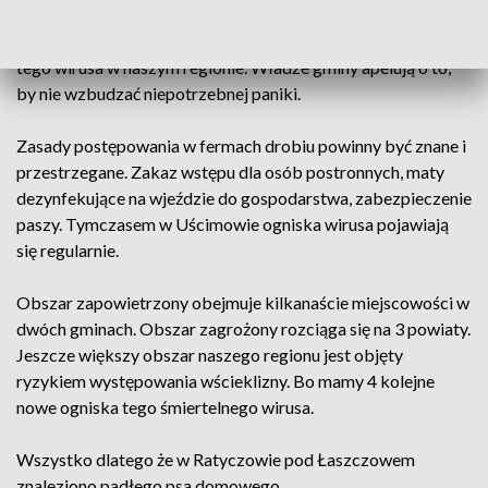
To pierwsze w tym sezonie i czwarte w tym roku ognisko
tego wirusa w naszym regionie. Władze gminy apelują o to,
by nie wzbudzać niepotrzebnej paniki.
Zasady postępowania w fermach drobiu powinny być znane i
przestrzegane. Zakaz wstępu dla osób postronnych, maty
dezynfekujące na wjeździe do gospodarstwa, zabezpieczenie
paszy. Tymczasem w Uścimowie ogniska wirusa pojawiają
się regularnie.
Obszar zapowietrzony obejmuje kilkanaście miejscowości w
dwóch gminach. Obszar zagrożony rozciąga się na 3 powiaty.
Jeszcze większy obszar naszego regionu jest objęty
ryzykiem występowania wścieklizny. Bo mamy 4 kolejne
nowe ogniska tego śmiertelnego wirusa.
Wszystko dlatego że w Ratyczowie pod Łaszczowem
znaleziono padłego psa domowego.