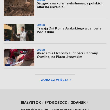
LUBLIN
Są zgody na kolejne ekshumacje polskich
ofiar na Ukrainie
LUBLIN
Trwają Dni Konia Arabskiego w Janowie
Podlaskim
LUBLIN
Akademia Ochrony Ludności i Obrony
Cywilnej na Placu Litewskim
ZOBACZ WIĘCEJ
BIAŁYSTOK
/
BYDGOSZCZ
/
GDAŃSK
/