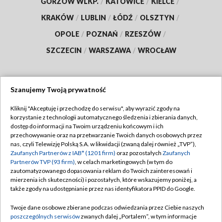
GORZÓW WLKP.
/
KATOWICE
/
KIELCE
/
KRAKÓW
/
LUBLIN
/
ŁÓDŹ
/
OLSZTYN
/
OPOLE
/
POZNAŃ
/
RZESZÓW
/
SZCZECIN
/
WARSZAWA
/
WROCŁAW
Szanujemy Twoją prywatność
Dołącz do nas:
Kliknij "Akceptuję i przechodzę do serwisu", aby wyrazić zgody na
korzystanie z technologii automatycznego śledzenia i zbierania danych,
TVP
dostęp do informacji na Twoim urządzeniu końcowym i ich
Abonament TVP
przechowywanie oraz na przetwarzanie Twoich danych osobowych przez
Regulamin TVP
nas, czyli Telewizję Polską S.A. w likwidacji (zwaną dalej również „TVP”),
Emisja w TVP
Polityka prywatności
Zaufanych Partnerów z IAB* (1201 firm)
oraz pozostałych
Zaufanych
Partnerów TVP (93 firm)
, w celach marketingowych (w tym do
Centrum informacji TVP
Moje zgody
zautomatyzowanego dopasowania reklam do Twoich zainteresowań i
mierzenia ich skuteczności) i pozostałych, które wskazujemy poniżej, a
Naziemna Telewizja Cyfrowa
Pomoc
także zgody na udostępnianie przez nas identyfikatora PPID do Google.
Sklep TVP
Biuro reklamy
Twoje dane osobowe zbierane podczas odwiedzania przez Ciebie naszych
Rada Programowa
Kontakt
poszczególnych serwisów
zwanych dalej „Portalem”, w tym informacje