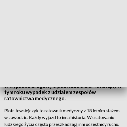
Hold
W ambulansach zawyły syreny, potem była minuta
ciszy. Ratownicy medyczni z Lublina oddali hołd
zmarłemu koledze - Piotrowi Mierneckiemu. Zginął
w wypadku drogowym pod Radomiem. To kolejny w
tym roku wypadek z udziałem zespołów
ratownictwa medycznego.
Piotr Jewsiejczyk to ratownik medyczny z 18 letnim stażem
w zawodzie. Każdy wyjazd to inna historia. W uratowaniu
ludzkiego życia często przeszkadzają inni uczestnicy ruchu.