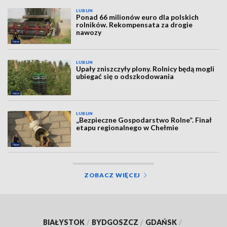
LUBLIN
Ponad 66 milionów euro dla polskich
rolników. Rekompensata za drogie
nawozy
LUBLIN
Upały zniszczyły plony. Rolnicy będą mogli
ubiegać się o odszkodowania
LUBLIN
„Bezpieczne Gospodarstwo Rolne”. Finał
etapu regionalnego w Chełmie
ZOBACZ WIĘCEJ
BIAŁYSTOK
/
BYDGOSZCZ
/
GDAŃSK
/