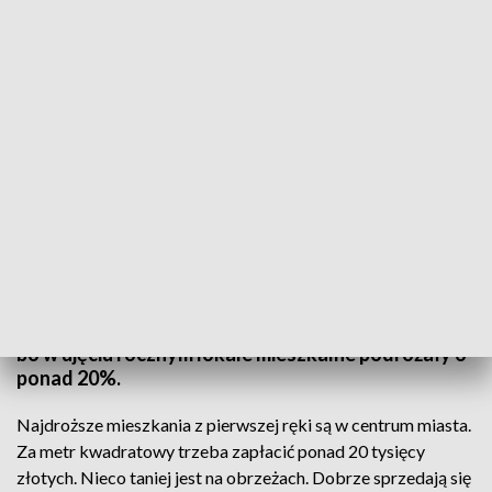
Mieszkania w Lublinie w cenie!
Małe mieszkania z dużymi balkonami i tarasami -
tych najczęściej szukano na lubelskiej Giełdzie
Mieszkań. Choć jest w czym wybierać, to
problemem jest brak zdolności kredytowej i
rosnące ceny. Lublin jest na szycie niechlubnej listy,
bo w ujęciu rocznym lokale mieszkalne podrożały o
ponad 20%.
Najdroższe mieszkania z pierwszej ręki są w centrum miasta.
Za metr kwadratowy trzeba zapłacić ponad 20 tysięcy
złotych. Nieco taniej jest na obrzeżach. Dobrze sprzedają się