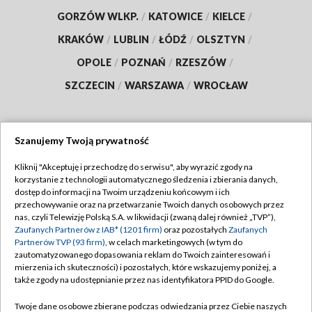
GORZÓW WLKP.
/
KATOWICE
/
KIELCE
/
KRAKÓW
/
LUBLIN
/
ŁÓDŹ
/
OLSZTYN
/
OPOLE
/
POZNAŃ
/
RZESZÓW
/
SZCZECIN
/
WARSZAWA
/
WROCŁAW
Szanujemy Twoją prywatność
Dołącz do nas:
Kliknij "Akceptuję i przechodzę do serwisu", aby wyrazić zgody na
korzystanie z technologii automatycznego śledzenia i zbierania danych,
TVP
dostęp do informacji na Twoim urządzeniu końcowym i ich
Abonament TVP
przechowywanie oraz na przetwarzanie Twoich danych osobowych przez
Regulamin TVP
nas, czyli Telewizję Polską S.A. w likwidacji (zwaną dalej również „TVP”),
Emisja w TVP
Polityka prywatności
Zaufanych Partnerów z IAB* (1201 firm)
oraz pozostałych
Zaufanych
Partnerów TVP (93 firm)
, w celach marketingowych (w tym do
Centrum informacji TVP
Moje zgody
zautomatyzowanego dopasowania reklam do Twoich zainteresowań i
mierzenia ich skuteczności) i pozostałych, które wskazujemy poniżej, a
Naziemna Telewizja Cyfrowa
Pomoc
także zgody na udostępnianie przez nas identyfikatora PPID do Google.
Sklep TVP
Biuro reklamy
Twoje dane osobowe zbierane podczas odwiedzania przez Ciebie naszych