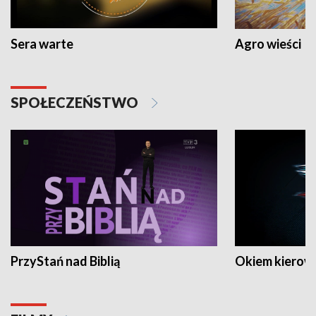
Sera warte
Agro wieści
SPOŁECZEŃSTWO
PrzyStań nad Biblią
Okiem kierow