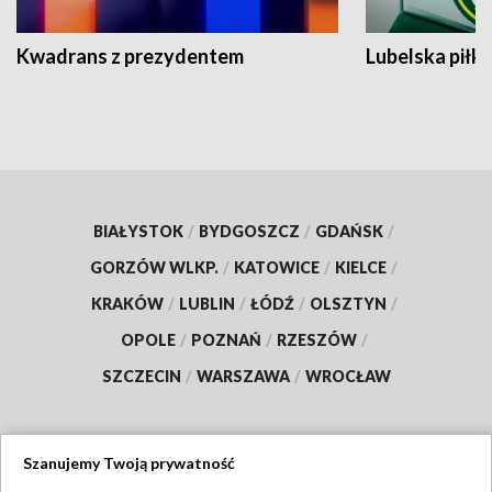
Kwadrans z prezydentem
Lubelska piłk
BIAŁYSTOK
/
BYDGOSZCZ
/
GDAŃSK
/
GORZÓW WLKP.
/
KATOWICE
/
KIELCE
/
KRAKÓW
/
LUBLIN
/
ŁÓDŹ
/
OLSZTYN
/
OPOLE
/
POZNAŃ
/
RZESZÓW
/
SZCZECIN
/
WARSZAWA
/
WROCŁAW
Szanujemy Twoją prywatność
Dołącz do nas: