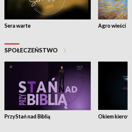
Sera warte
Agro wieści
SPOŁECZEŃSTWO
PrzyStań nad Biblią
Okiem kierow