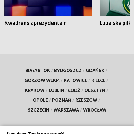
Kwadrans z prezydentem
Lubelska piłk
BIAŁYSTOK
/
BYDGOSZCZ
/
GDAŃSK
/
GORZÓW WLKP.
/
KATOWICE
/
KIELCE
/
KRAKÓW
/
LUBLIN
/
ŁÓDŹ
/
OLSZTYN
/
OPOLE
/
POZNAŃ
/
RZESZÓW
/
SZCZECIN
/
WARSZAWA
/
WROCŁAW
Szanujemy Twoją prywatność