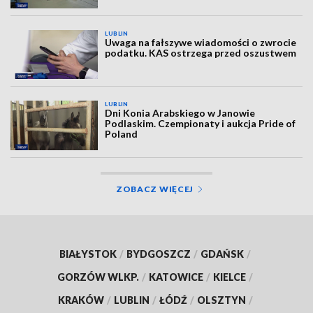
LUBLIN
Uwaga na fałszywe wiadomości o zwrocie
podatku. KAS ostrzega przed oszustwem
LUBLIN
Dni Konia Arabskiego w Janowie
Podlaskim. Czempionaty i aukcja Pride of
Poland
ZOBACZ WIĘCEJ
BIAŁYSTOK
/
BYDGOSZCZ
/
GDAŃSK
/
GORZÓW WLKP.
/
KATOWICE
/
KIELCE
/
KRAKÓW
/
LUBLIN
/
ŁÓDŹ
/
OLSZTYN
/