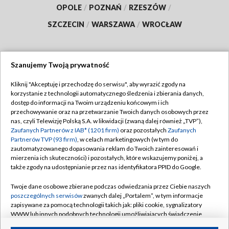
OPOLE
/
POZNAŃ
/
RZESZÓW
/
SZCZECIN
/
WARSZAWA
/
WROCŁAW
Szanujemy Twoją prywatność
Dołącz do nas:
Kliknij "Akceptuję i przechodzę do serwisu", aby wyrazić zgody na
korzystanie z technologii automatycznego śledzenia i zbierania danych,
TVP
dostęp do informacji na Twoim urządzeniu końcowym i ich
Abonament TVP
przechowywanie oraz na przetwarzanie Twoich danych osobowych przez
Regulamin TVP
nas, czyli Telewizję Polską S.A. w likwidacji (zwaną dalej również „TVP”),
Emisja w TVP
Polityka prywatności
Zaufanych Partnerów z IAB* (1201 firm)
oraz pozostałych
Zaufanych
Partnerów TVP (93 firm)
, w celach marketingowych (w tym do
Centrum informacji TVP
Moje zgody
zautomatyzowanego dopasowania reklam do Twoich zainteresowań i
mierzenia ich skuteczności) i pozostałych, które wskazujemy poniżej, a
Naziemna Telewizja Cyfrowa
Pomoc
także zgody na udostępnianie przez nas identyfikatora PPID do Google.
Sklep TVP
Biuro reklamy
Twoje dane osobowe zbierane podczas odwiedzania przez Ciebie naszych
Rada Programowa
Kontakt
poszczególnych serwisów
zwanych dalej „Portalem”, w tym informacje
zapisywane za pomocą technologii takich jak: pliki cookie, sygnalizatory
System NOS
WWW lub innych podobnych technologii umożliwiających świadczenie
dopasowanych i bezpiecznych usług, personalizację treści oraz reklam,
Informacje o nadawcy
Kanały