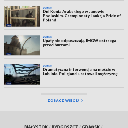
LUBLIN
Dni Konia Arabskiego w Janowie
Podlaskim. Czempionaty i aukcja Pride of
Poland
LUBLIN
Upały nie odpuszczają. IMGW ostrzega
przed burzami
LUBLIN
Dramatyczna interwencja na moście w
Lublinie. Policjanci uratowali mężczyznę
ZOBACZ WIĘCEJ
BIAŁYSTOK
/
BYDGOSZCZ
/
GDAŃSK
/