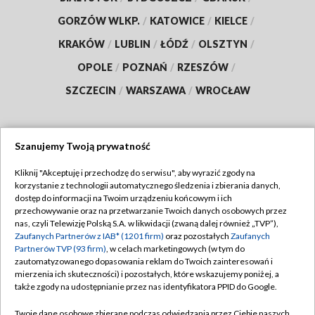
GORZÓW WLKP.
/
KATOWICE
/
KIELCE
/
KRAKÓW
/
LUBLIN
/
ŁÓDŹ
/
OLSZTYN
/
OPOLE
/
POZNAŃ
/
RZESZÓW
/
SZCZECIN
/
WARSZAWA
/
WROCŁAW
Szanujemy Twoją prywatność
Dołącz do nas:
Kliknij "Akceptuję i przechodzę do serwisu", aby wyrazić zgody na
korzystanie z technologii automatycznego śledzenia i zbierania danych,
TVP
dostęp do informacji na Twoim urządzeniu końcowym i ich
Abonament TVP
przechowywanie oraz na przetwarzanie Twoich danych osobowych przez
Regulamin TVP
nas, czyli Telewizję Polską S.A. w likwidacji (zwaną dalej również „TVP”),
Emisja w TVP
Polityka prywatności
Zaufanych Partnerów z IAB* (1201 firm)
oraz pozostałych
Zaufanych
Partnerów TVP (93 firm)
, w celach marketingowych (w tym do
Centrum informacji TVP
Moje zgody
zautomatyzowanego dopasowania reklam do Twoich zainteresowań i
mierzenia ich skuteczności) i pozostałych, które wskazujemy poniżej, a
Naziemna Telewizja Cyfrowa
Pomoc
także zgody na udostępnianie przez nas identyfikatora PPID do Google.
Sklep TVP
Biuro reklamy
Twoje dane osobowe zbierane podczas odwiedzania przez Ciebie naszych