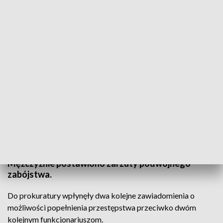
wid
Co najmniej dziesięciu funkcjonariuszy więziennej
może ponieść konsekwencje ucieczki Bartłomieja B.
ze szpitala psychiatrycznego w Radecznicy.
Mężczyźnie postawiono zarzuty podwójnego
zabójstwa.
Do prokuratury wpłynęły dwa kolejne zawiadomienia o
możliwości popełnienia przestępstwa przeciwko dwóm
kolejnym funkcjonariuszom.