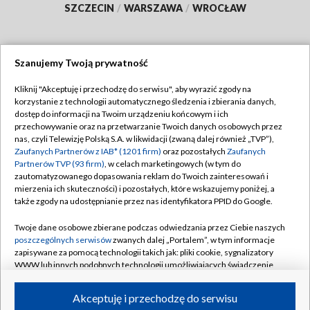
SZCZECIN
/
WARSZAWA
/
WROCŁAW
Szanujemy Twoją prywatność
Dołącz do nas:
Kliknij "Akceptuję i przechodzę do serwisu", aby wyrazić zgody na
korzystanie z technologii automatycznego śledzenia i zbierania danych,
TVP
dostęp do informacji na Twoim urządzeniu końcowym i ich
Abonament TVP
przechowywanie oraz na przetwarzanie Twoich danych osobowych przez
Regulamin TVP
nas, czyli Telewizję Polską S.A. w likwidacji (zwaną dalej również „TVP”),
Emisja w TVP
Polityka prywatności
Zaufanych Partnerów z IAB* (1201 firm)
oraz pozostałych
Zaufanych
Partnerów TVP (93 firm)
, w celach marketingowych (w tym do
Centrum informacji TVP
Moje zgody
zautomatyzowanego dopasowania reklam do Twoich zainteresowań i
mierzenia ich skuteczności) i pozostałych, które wskazujemy poniżej, a
Naziemna Telewizja Cyfrowa
Pomoc
także zgody na udostępnianie przez nas identyfikatora PPID do Google.
Sklep TVP
Biuro reklamy
Twoje dane osobowe zbierane podczas odwiedzania przez Ciebie naszych
Rada Programowa
Kontakt
poszczególnych serwisów
zwanych dalej „Portalem”, w tym informacje
zapisywane za pomocą technologii takich jak: pliki cookie, sygnalizatory
System NOS
WWW lub innych podobnych technologii umożliwiających świadczenie
dopasowanych i bezpiecznych usług, personalizację treści oraz reklam,
Informacje o nadawcy
Kanały
udostępnianie funkcji mediów społecznościowych oraz analizowanie
Akceptuję i przechodzę do serwisu
ruchu w Internecie.
Program dla prasy