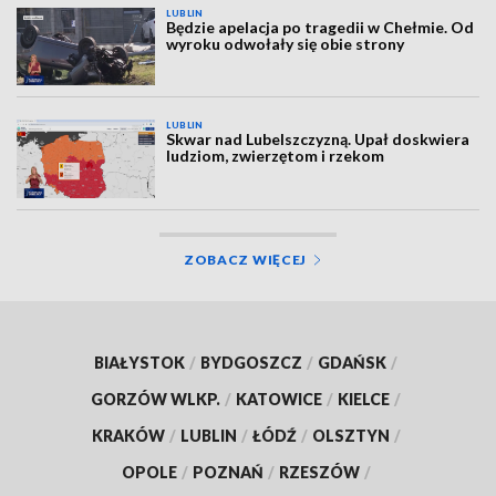
LUBLIN
Będzie apelacja po tragedii w Chełmie. Od
wyroku odwołały się obie strony
LUBLIN
Skwar nad Lubelszczyzną. Upał doskwiera
ludziom, zwierzętom i rzekom
ZOBACZ WIĘCEJ
BIAŁYSTOK
/
BYDGOSZCZ
/
GDAŃSK
/
GORZÓW WLKP.
/
KATOWICE
/
KIELCE
/
KRAKÓW
/
LUBLIN
/
ŁÓDŹ
/
OLSZTYN
/
OPOLE
/
POZNAŃ
/
RZESZÓW
/