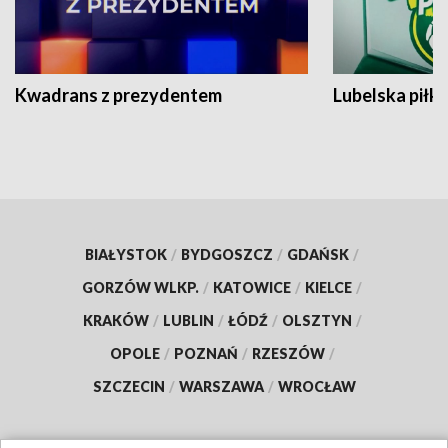
Kwadrans z prezydentem
Lubelska piłk
BIAŁYSTOK
/
BYDGOSZCZ
/
GDAŃSK
/
GORZÓW WLKP.
/
KATOWICE
/
KIELCE
/
KRAKÓW
/
LUBLIN
/
ŁÓDŹ
/
OLSZTYN
/
OPOLE
/
POZNAŃ
/
RZESZÓW
/
SZCZECIN
/
WARSZAWA
/
WROCŁAW