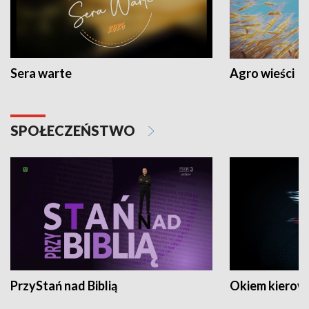
Sera warte
Agro wieści
SPOŁECZEŃSTWO
PrzyStań nad Biblią
Okiem kierow