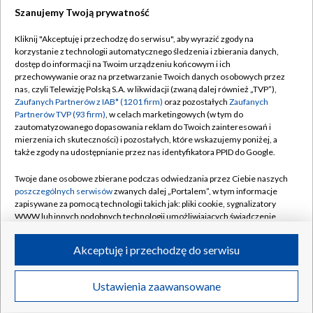
Szanujemy Twoją prywatność
Dołącz do nas:
Kliknij "Akceptuję i przechodzę do serwisu", aby wyrazić zgody na
korzystanie z technologii automatycznego śledzenia i zbierania danych,
TVP
dostęp do informacji na Twoim urządzeniu końcowym i ich
Abonament TVP
przechowywanie oraz na przetwarzanie Twoich danych osobowych przez
Regulamin TVP
nas, czyli Telewizję Polską S.A. w likwidacji (zwaną dalej również „TVP”),
Emisja w TVP
Polityka prywatności
Zaufanych Partnerów z IAB* (1201 firm)
oraz pozostałych
Zaufanych
Partnerów TVP (93 firm)
, w celach marketingowych (w tym do
Centrum informacji TVP
Moje zgody
zautomatyzowanego dopasowania reklam do Twoich zainteresowań i
mierzenia ich skuteczności) i pozostałych, które wskazujemy poniżej, a
Naziemna Telewizja Cyfrowa
Pomoc
także zgody na udostępnianie przez nas identyfikatora PPID do Google.
Sklep TVP
Biuro reklamy
Twoje dane osobowe zbierane podczas odwiedzania przez Ciebie naszych
Rada Programowa
Kontakt
poszczególnych serwisów
zwanych dalej „Portalem”, w tym informacje
zapisywane za pomocą technologii takich jak: pliki cookie, sygnalizatory
System NOS
WWW lub innych podobnych technologii umożliwiających świadczenie
dopasowanych i bezpiecznych usług, personalizację treści oraz reklam,
Informacje o nadawcy
Kanały
udostępnianie funkcji mediów społecznościowych oraz analizowanie
Akceptuję i przechodzę do serwisu
ruchu w Internecie.
Program dla prasy
©2026 Telewizja Polska S.A. w likwidacji
Biuro Reklamy
Twoje dane osobowe zbierane podczas odwiedzania przez Ciebie
Ustawienia zaawansowane
poszczególnych serwisów
na Portalu, takie jak adresy IP, identyfikatory
Ogłoszenie przetargowe
Twoich urządzeń końcowych i identyfikatory plików cookie, informacje o