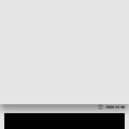
POWRÓT DO
LUBLIN
TVP REGIONY
O lepszej współpracy na rzecz
niepełnosprawnych
2024-11-06