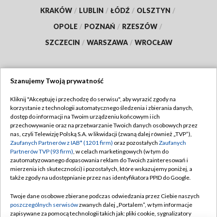
KRAKÓW
/
LUBLIN
/
ŁÓDŹ
/
OLSZTYN
/
OPOLE
/
POZNAŃ
/
RZESZÓW
/
SZCZECIN
/
WARSZAWA
/
WROCŁAW
Szanujemy Twoją prywatność
Dołącz do nas:
Kliknij "Akceptuję i przechodzę do serwisu", aby wyrazić zgody na
korzystanie z technologii automatycznego śledzenia i zbierania danych,
TVP
dostęp do informacji na Twoim urządzeniu końcowym i ich
Abonament TVP
przechowywanie oraz na przetwarzanie Twoich danych osobowych przez
Regulamin TVP
nas, czyli Telewizję Polską S.A. w likwidacji (zwaną dalej również „TVP”),
Emisja w TVP
Polityka prywatności
Zaufanych Partnerów z IAB* (1201 firm)
oraz pozostałych
Zaufanych
Partnerów TVP (93 firm)
, w celach marketingowych (w tym do
Centrum informacji TVP
Moje zgody
zautomatyzowanego dopasowania reklam do Twoich zainteresowań i
mierzenia ich skuteczności) i pozostałych, które wskazujemy poniżej, a
Naziemna Telewizja Cyfrowa
Pomoc
także zgody na udostępnianie przez nas identyfikatora PPID do Google.
Sklep TVP
Biuro reklamy
Twoje dane osobowe zbierane podczas odwiedzania przez Ciebie naszych
Rada Programowa
Kontakt
poszczególnych serwisów
zwanych dalej „Portalem”, w tym informacje
zapisywane za pomocą technologii takich jak: pliki cookie, sygnalizatory