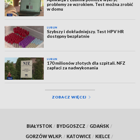
problemy ze wzrokiem. Test można zrobić
w domu
LUBLIN
Szybszy i dokładniejszy. Test HPV HR
dostępny bezpłatnie
LUBLIN
170 milionów złotych dla szpitali. NFZ
zapłaci za nadwykonania
ZOBACZ WIĘCEJ
BIAŁYSTOK
/
BYDGOSZCZ
/
GDAŃSK
/
GORZÓW WLKP.
/
KATOWICE
/
KIELCE
/