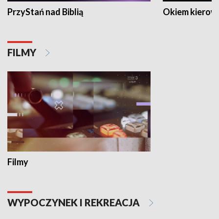
PrzyStań nad Biblią
Okiem kierow
FILMY
Filmy
WYPOCZYNEK I REKREACJA