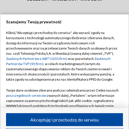
Szanujemy Twoją prywatność
Dołącz do nas:
Kliknij "Akceptuję i przechodzę do serwisu", aby wyrazić zgody na
korzystanie z technologii automatycznego śledzenia i zbierania danych,
TVP
dostęp do informacji na Twoim urządzeniu końcowym i ich
Abonament TVP
przechowywanie oraz na przetwarzanie Twoich danych osobowych przez
Regulamin TVP
nas, czyli Telewizję Polską S.A. w likwidacji (zwaną dalej również „TVP”),
Emisja w TVP
Polityka prywatności
Zaufanych Partnerów z IAB* (1201 firm)
oraz pozostałych
Zaufanych
Partnerów TVP (93 firm)
, w celach marketingowych (w tym do
Centrum informacji TVP
Moje zgody
zautomatyzowanego dopasowania reklam do Twoich zainteresowań i
mierzenia ich skuteczności) i pozostałych, które wskazujemy poniżej, a
Naziemna Telewizja Cyfrowa
Pomoc
także zgody na udostępnianie przez nas identyfikatora PPID do Google.
Sklep TVP
Biuro reklamy
Twoje dane osobowe zbierane podczas odwiedzania przez Ciebie naszych
Rada Programowa
Kontakt
poszczególnych serwisów
zwanych dalej „Portalem”, w tym informacje
zapisywane za pomocą technologii takich jak: pliki cookie, sygnalizatory
System NOS
WWW lub innych podobnych technologii umożliwiających świadczenie
dopasowanych i bezpiecznych usług, personalizację treści oraz reklam,
Informacje o nadawcy
Kanały
udostępnianie funkcji mediów społecznościowych oraz analizowanie
Akceptuję i przechodzę do serwisu
ruchu w Internecie.
Program dla prasy
©2026 Telewizja Polska S.A. w likwidacji