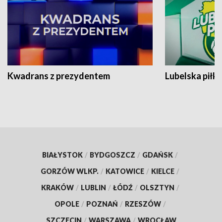
Kwadrans z prezydentem
Lubelska piłk
BIAŁYSTOK
/
BYDGOSZCZ
/
GDAŃSK
/
GORZÓW WLKP.
/
KATOWICE
/
KIELCE
/
KRAKÓW
/
LUBLIN
/
ŁÓDŹ
/
OLSZTYN
/
OPOLE
/
POZNAŃ
/
RZESZÓW
/
SZCZECIN
/
WARSZAWA
/
WROCŁAW