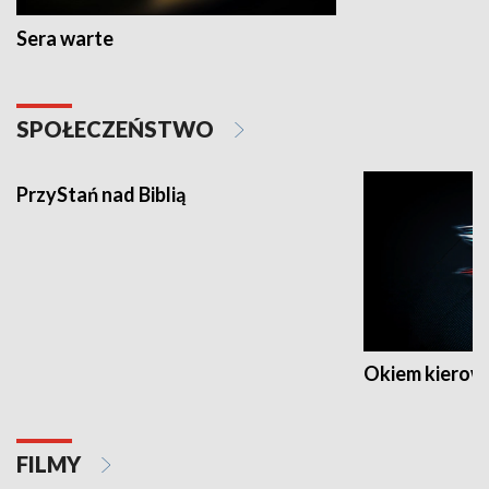
Sera warte
SPOŁECZEŃSTWO
PrzyStań nad Biblią
Okiem kierow
FILMY