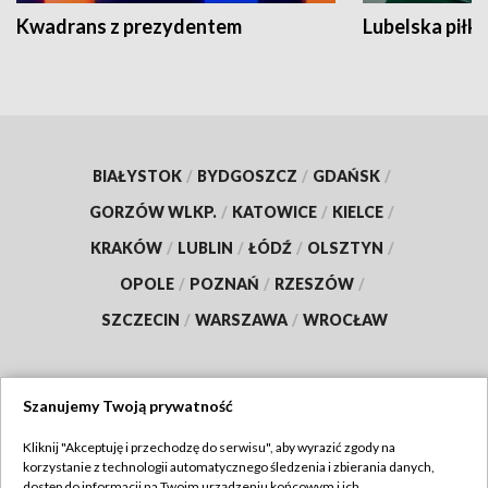
Kwadrans z prezydentem
Lubelska piłk
BIAŁYSTOK
/
BYDGOSZCZ
/
GDAŃSK
/
GORZÓW WLKP.
/
KATOWICE
/
KIELCE
/
KRAKÓW
/
LUBLIN
/
ŁÓDŹ
/
OLSZTYN
/
OPOLE
/
POZNAŃ
/
RZESZÓW
/
SZCZECIN
/
WARSZAWA
/
WROCŁAW
Szanujemy Twoją prywatność
Dołącz do nas:
Kliknij "Akceptuję i przechodzę do serwisu", aby wyrazić zgody na
korzystanie z technologii automatycznego śledzenia i zbierania danych,
TVP
dostęp do informacji na Twoim urządzeniu końcowym i ich