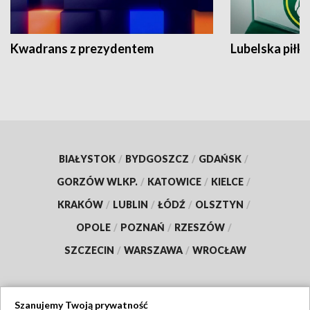
Kwadrans z prezydentem
Lubelska piłk
BIAŁYSTOK
/
BYDGOSZCZ
/
GDAŃSK
/
GORZÓW WLKP.
/
KATOWICE
/
KIELCE
/
KRAKÓW
/
LUBLIN
/
ŁÓDŹ
/
OLSZTYN
/
OPOLE
/
POZNAŃ
/
RZESZÓW
/
SZCZECIN
/
WARSZAWA
/
WROCŁAW
Szanujemy Twoją prywatność