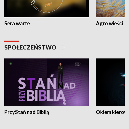
Sera warte
Agro wieści
SPOŁECZEŃSTWO
PrzyStań nad Biblią
Okiem kierow