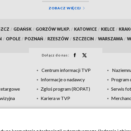
ZOBACZ WIĘCEJ
SZCZ
/
GDAŃSK
/
GORZÓW WLKP.
/
KATOWICE
/
KIELCE
/
KRA
N
/
OPOLE
/
POZNAŃ
/
RZESZÓW
/
SZCZECIN
/
WARSZAWA
/
W
Dołącz do nas:
Centrum informacji TVP
Naziemna
Informacje o nadawcy
Program d
zetargowe
Zgłoś program (ROPAT)
Serwis fo
wizyjna
Kariera w TVP
Merchandi
Polityka prywatności
Moje zgody
Pomoc
Biuro re
ody na korzystanie z technologii automatycznego śledzenia i zbie