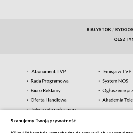
BIAŁYSTOK
/
BYDGO
OLSZTY
Abonament TVP
Emisja w TVP
Rada Programowa
System NOS
Biuro Reklamy
Ogłoszenie pr
Oferta Handlowa
Akademia Tele
Telegazeta ogłoszenia
Szanujemy Twoją prywatność
Regulamin TVP
Kliknij "Akceptuję i przechodzę do serwisu", aby wyrazić zg