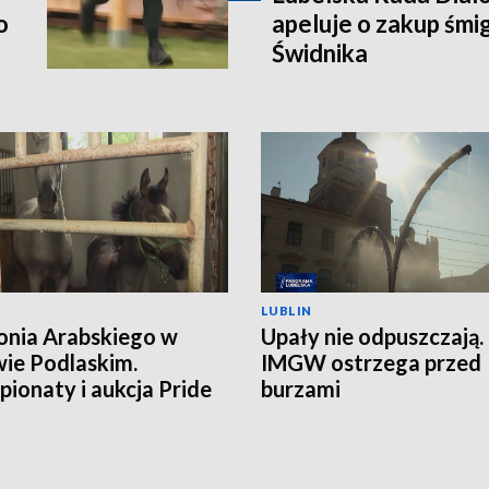
o
apeluje o zakup śm
Świdnika
LUBLIN
onia Arabskiego w
Upały nie odpuszczają.
ie Podlaskim.
IMGW ostrzega przed
ionaty i aukcja Pride
burzami
land