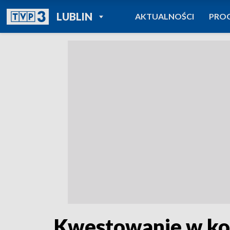
POWRÓT DO
LUBLIN
AKTUALNOŚCI
PRO
TVP REGIONY
Kwestowanie w ko