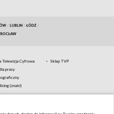
KÓW
/
LUBLIN
/
ŁÓDŹ
/
ROCŁAW
 Telewizja Cyfrowa
Sklep TVP
la prasy
tograficzny
sing (znaki)
klamy
Kontakt
rania danych, dostęp do informacji na Twoim urządzeniu