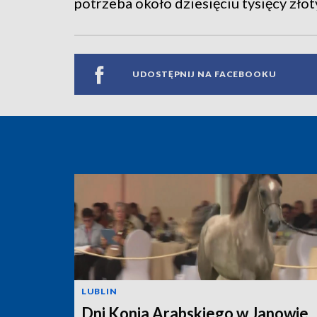
potrzeba około dziesięciu tysięcy złot
UDOSTĘPNIJ NA FACEBOOKU
LUBLIN
Dni Konia Arabskiego w Janowie