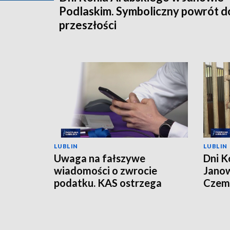
Podlaskim. Symboliczny powrót d
przeszłości
LUBLIN
LUBLIN
Uwaga na fałszywe
Dni K
wiadomości o zwrocie
Janow
podatku. KAS ostrzega
Czemp
przed oszustwem
of Po