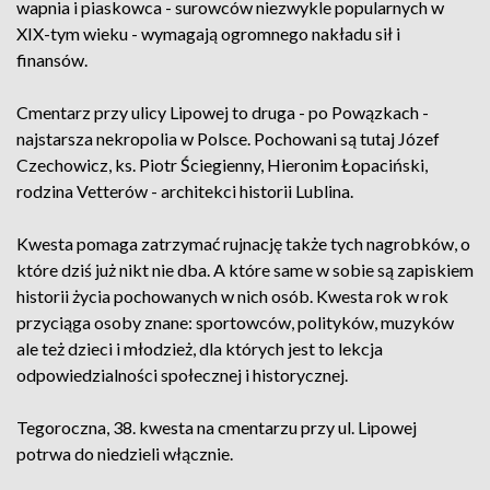
wapnia i piaskowca - surowców niezwykle popularnych w
XIX-tym wieku - wymagają ogromnego nakładu sił i
finansów.
Cmentarz przy ulicy Lipowej to druga - po Powązkach -
najstarsza nekropolia w Polsce. Pochowani są tutaj Józef
Czechowicz, ks. Piotr Ściegienny, Hieronim Łopaciński,
rodzina Vetterów - architekci historii Lublina.
Kwesta pomaga zatrzymać rujnację także tych nagrobków, o
które dziś już nikt nie dba. A które same w sobie są zapiskiem
historii życia pochowanych w nich osób. Kwesta rok w rok
przyciąga osoby znane: sportowców, polityków, muzyków
ale też dzieci i młodzież, dla których jest to lekcja
odpowiedzialności społecznej i historycznej.
Tegoroczna, 38. kwesta na cmentarzu przy ul. Lipowej
potrwa do niedzieli włącznie.