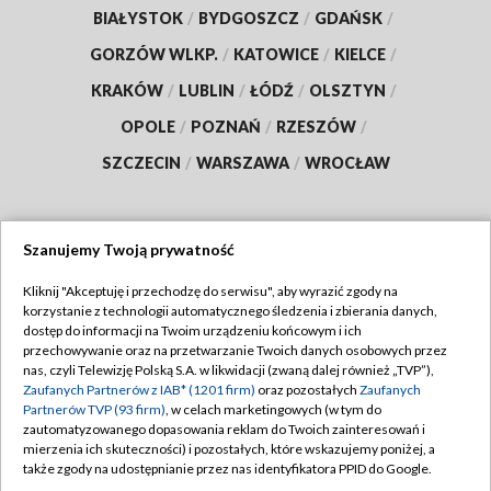
BIAŁYSTOK
/
BYDGOSZCZ
/
GDAŃSK
/
GORZÓW WLKP.
/
KATOWICE
/
KIELCE
/
KRAKÓW
/
LUBLIN
/
ŁÓDŹ
/
OLSZTYN
/
OPOLE
/
POZNAŃ
/
RZESZÓW
/
SZCZECIN
/
WARSZAWA
/
WROCŁAW
Szanujemy Twoją prywatność
Dołącz do nas:
Kliknij "Akceptuję i przechodzę do serwisu", aby wyrazić zgody na
korzystanie z technologii automatycznego śledzenia i zbierania danych,
TVP
dostęp do informacji na Twoim urządzeniu końcowym i ich
Abonament TVP
przechowywanie oraz na przetwarzanie Twoich danych osobowych przez
Regulamin TVP
nas, czyli Telewizję Polską S.A. w likwidacji (zwaną dalej również „TVP”),
Emisja w TVP
Polityka prywatności
Zaufanych Partnerów z IAB* (1201 firm)
oraz pozostałych
Zaufanych
Partnerów TVP (93 firm)
, w celach marketingowych (w tym do
Centrum informacji TVP
Moje zgody
zautomatyzowanego dopasowania reklam do Twoich zainteresowań i
mierzenia ich skuteczności) i pozostałych, które wskazujemy poniżej, a
Naziemna Telewizja Cyfrowa
Pomoc
także zgody na udostępnianie przez nas identyfikatora PPID do Google.