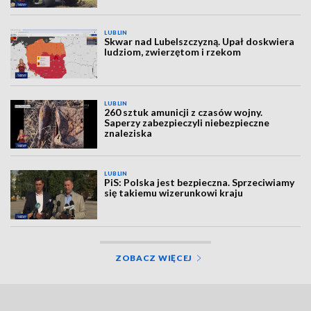
LUBLIN
Skwar nad Lubelszczyzną. Upał doskwiera
ludziom, zwierzętom i rzekom
LUBLIN
260 sztuk amunicji z czasów wojny.
Saperzy zabezpieczyli niebezpieczne
znaleziska
LUBLIN
PiS: Polska jest bezpieczna. Sprzeciwiamy
się takiemu wizerunkowi kraju
ZOBACZ WIĘCEJ