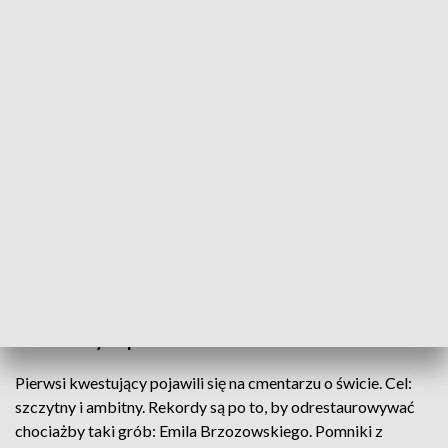
Kwestują na rzecz ratowania najstarszych zabytków na cmentarzu przy ul.
Lipowej
Ruszyła 38. kwesta na rzecz ratowania
najstarszych zabytków na cmentarzu przy ulicy
Lipowej w Lublinie. Plan Społecznego Komitetu to
pozyskanie ponad 100 tys. zł na odnowę ośmiu
zniszczonych pomników.
Pierwsi kwestujący pojawili się na cmentarzu o świcie. Cel:
szczytny i ambitny. Rekordy są po to, by odrestaurowywać
chociażby taki grób: Emila Brzozowskiego. Pomniki z