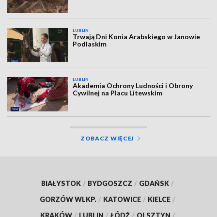
LUBLIN
Trwają Dni Konia Arabskiego w Janowie
Podlaskim
LUBLIN
Akademia Ochrony Ludności i Obrony
Cywilnej na Placu Litewskim
ZOBACZ WIĘCEJ
BIAŁYSTOK
/
BYDGOSZCZ
/
GDAŃSK
/
GORZÓW WLKP.
/
KATOWICE
/
KIELCE
/
KRAKÓW
/
LUBLIN
/
ŁÓDŹ
/
OLSZTYN
/