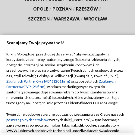
OPOLE
/
POZNAŃ
/
RZESZÓW
/
SZCZECIN
/
WARSZAWA
/
WROCŁAW
Szanujemy Twoją prywatność
Dołącz do nas:
Kliknij "Akceptuję i przechodzę do serwisu", aby wyrazić zgody na
korzystanie z technologii automatycznego śledzenia i zbierania danych,
TVP
dostęp do informacji na Twoim urządzeniu końcowym i ich
Abonament TVP
przechowywanie oraz na przetwarzanie Twoich danych osobowych przez
Regulamin TVP
nas, czyli Telewizję Polską S.A. w likwidacji (zwaną dalej również „TVP”),
Emisja w TVP
Polityka prywatności
Zaufanych Partnerów z IAB* (1201 firm)
oraz pozostałych
Zaufanych
Partnerów TVP (93 firm)
, w celach marketingowych (w tym do
Centrum informacji TVP
Moje zgody
zautomatyzowanego dopasowania reklam do Twoich zainteresowań i
mierzenia ich skuteczności) i pozostałych, które wskazujemy poniżej, a
Naziemna Telewizja Cyfrowa
Pomoc
także zgody na udostępnianie przez nas identyfikatora PPID do Google.
Sklep TVP
Biuro reklamy
Twoje dane osobowe zbierane podczas odwiedzania przez Ciebie naszych
Rada Programowa
Kontakt
poszczególnych serwisów
zwanych dalej „Portalem”, w tym informacje
zapisywane za pomocą technologii takich jak: pliki cookie, sygnalizatory
System NOS
WWW lub innych podobnych technologii umożliwiających świadczenie