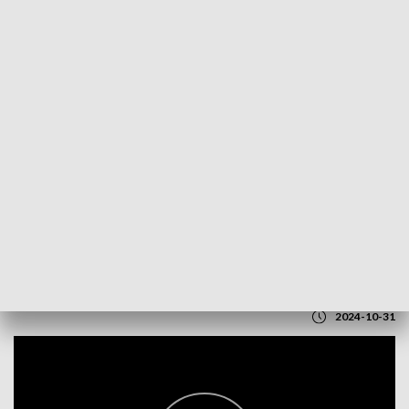
POWRÓT DO
LUBLIN
TVP REGIONY
Wirtualna strzelnica w Kijanach
2024-10-31