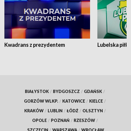
Kwadrans z prezydentem
Lubelska piłk
BIAŁYSTOK
/
BYDGOSZCZ
/
GDAŃSK
/
GORZÓW WLKP.
/
KATOWICE
/
KIELCE
/
KRAKÓW
/
LUBLIN
/
ŁÓDŹ
/
OLSZTYN
/
OPOLE
/
POZNAŃ
/
RZESZÓW
/
SZCZECIN
/
WARSZAWA
/
WROCŁAW