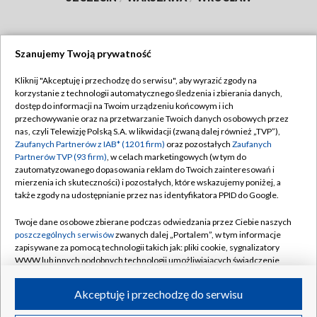
Szanujemy Twoją prywatność
Dołącz do nas:
Kliknij "Akceptuję i przechodzę do serwisu", aby wyrazić zgody na
korzystanie z technologii automatycznego śledzenia i zbierania danych,
TVP
dostęp do informacji na Twoim urządzeniu końcowym i ich
Abonament TVP
przechowywanie oraz na przetwarzanie Twoich danych osobowych przez
Regulamin TVP
nas, czyli Telewizję Polską S.A. w likwidacji (zwaną dalej również „TVP”),
Emisja w TVP
Polityka prywatności
Zaufanych Partnerów z IAB* (1201 firm)
oraz pozostałych
Zaufanych
Partnerów TVP (93 firm)
, w celach marketingowych (w tym do
Centrum informacji TVP
Moje zgody
zautomatyzowanego dopasowania reklam do Twoich zainteresowań i
mierzenia ich skuteczności) i pozostałych, które wskazujemy poniżej, a
Naziemna Telewizja Cyfrowa
Pomoc
także zgody na udostępnianie przez nas identyfikatora PPID do Google.
Sklep TVP
Biuro reklamy
Twoje dane osobowe zbierane podczas odwiedzania przez Ciebie naszych
Rada Programowa
Kontakt
poszczególnych serwisów
zwanych dalej „Portalem”, w tym informacje
zapisywane za pomocą technologii takich jak: pliki cookie, sygnalizatory
System NOS
WWW lub innych podobnych technologii umożliwiających świadczenie
dopasowanych i bezpiecznych usług, personalizację treści oraz reklam,
Informacje o nadawcy
Kanały
udostępnianie funkcji mediów społecznościowych oraz analizowanie
Akceptuję i przechodzę do serwisu
ruchu w Internecie.
Program dla prasy
©2026 Telewizja Polska S.A. w likwidacji