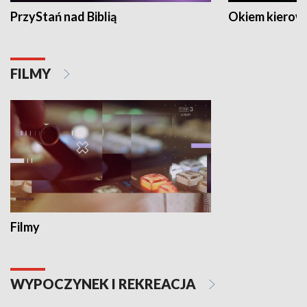
PrzyStań nad Biblią
Okiem kierow
FILMY
Filmy
WYPOCZYNEK I REKREACJA