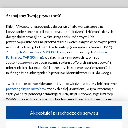
Szanujemy Twoją prywatność
Dołącz do nas:
Kliknij "Akceptuję i przechodzę do serwisu", aby wyrazić zgody na
korzystanie z technologii automatycznego śledzenia i zbierania danych,
TVP
dostęp do informacji na Twoim urządzeniu końcowym i ich
Abonament TVP
przechowywanie oraz na przetwarzanie Twoich danych osobowych przez
Regulamin TVP
nas, czyli Telewizję Polską S.A. w likwidacji (zwaną dalej również „TVP”),
Emisja w TVP
Polityka prywatności
Zaufanych Partnerów z IAB* (1201 firm)
oraz pozostałych
Zaufanych
Partnerów TVP (93 firm)
, w celach marketingowych (w tym do
Centrum informacji TVP
Moje zgody
zautomatyzowanego dopasowania reklam do Twoich zainteresowań i
mierzenia ich skuteczności) i pozostałych, które wskazujemy poniżej, a
Naziemna Telewizja Cyfrowa
Pomoc
także zgody na udostępnianie przez nas identyfikatora PPID do Google.
Sklep TVP
Biuro reklamy
Twoje dane osobowe zbierane podczas odwiedzania przez Ciebie naszych
Rada Programowa
Kontakt
poszczególnych serwisów
zwanych dalej „Portalem”, w tym informacje
zapisywane za pomocą technologii takich jak: pliki cookie, sygnalizatory
System NOS
WWW lub innych podobnych technologii umożliwiających świadczenie
dopasowanych i bezpiecznych usług, personalizację treści oraz reklam,
Informacje o nadawcy
Kanały
udostępnianie funkcji mediów społecznościowych oraz analizowanie
Akceptuję i przechodzę do serwisu
ruchu w Internecie.
Program dla prasy
©2026 Telewizja Polska S.A. w likwidacji
Biuro Reklamy
Twoje dane osobowe zbierane podczas odwiedzania przez Ciebie
Ustawienia zaawansowane