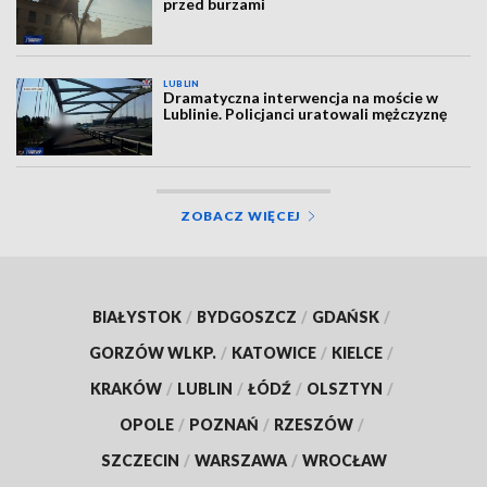
przed burzami
LUBLIN
Dramatyczna interwencja na moście w
Lublinie. Policjanci uratowali mężczyznę
ZOBACZ WIĘCEJ
BIAŁYSTOK
/
BYDGOSZCZ
/
GDAŃSK
/
GORZÓW WLKP.
/
KATOWICE
/
KIELCE
/
KRAKÓW
/
LUBLIN
/
ŁÓDŹ
/
OLSZTYN
/
OPOLE
/
POZNAŃ
/
RZESZÓW
/
SZCZECIN
/
WARSZAWA
/
WROCŁAW