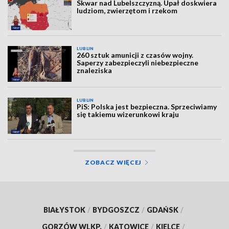
Skwar nad Lubelszczyzną. Upał doskwiera
ludziom, zwierzętom i rzekom
LUBLIN
260 sztuk amunicji z czasów wojny.
Saperzy zabezpieczyli niebezpieczne
znaleziska
LUBLIN
PiS: Polska jest bezpieczna. Sprzeciwiamy
się takiemu wizerunkowi kraju
ZOBACZ WIĘCEJ
BIAŁYSTOK
/
BYDGOSZCZ
/
GDAŃSK
/
GORZÓW WLKP.
/
KATOWICE
/
KIELCE
/