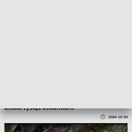
POWRÓT DO
LUBLIN
TVP REGIONY
Odbudowywanie populacji raka
szlachetnego. Do lubelskich rzek trafiło
blisko tysiąc osobników
2024-10-30