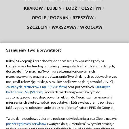
KRAKÓW
/
LUBLIN
/
ŁÓDŹ
/
OLSZTYN
/
OPOLE
/
POZNAŃ
/
RZESZÓW
/
SZCZECIN
/
WARSZAWA
/
WROCŁAW
Szanujemy Twoją prywatność
Dołącz do nas:
Kliknij "Akceptuję i przechodzę do serwisu", aby wyrazić zgody na
korzystanie z technologii automatycznego śledzenia i zbierania danych,
TVP
dostęp do informacji na Twoim urządzeniu końcowym i ich
Abonament TVP
przechowywanie oraz na przetwarzanie Twoich danych osobowych przez
Regulamin TVP
nas, czyli Telewizję Polską S.A. w likwidacji (zwaną dalej również „TVP”),
Emisja w TVP
Polityka prywatności
Zaufanych Partnerów z IAB* (1201 firm)
oraz pozostałych
Zaufanych
Partnerów TVP (93 firm)
, w celach marketingowych (w tym do
Centrum informacji TVP
Moje zgody
zautomatyzowanego dopasowania reklam do Twoich zainteresowań i
mierzenia ich skuteczności) i pozostałych, które wskazujemy poniżej, a
Naziemna Telewizja Cyfrowa
Pomoc
także zgody na udostępnianie przez nas identyfikatora PPID do Google.
Sklep TVP
Biuro reklamy
Twoje dane osobowe zbierane podczas odwiedzania przez Ciebie naszych
Rada Programowa
Kontakt
poszczególnych serwisów
zwanych dalej „Portalem”, w tym informacje
zapisywane za pomocą technologii takich jak: pliki cookie, sygnalizatory